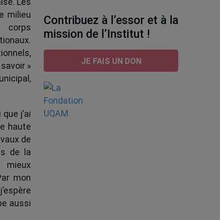
ise. Les
e milieu
Contribuez à l’essor et à la
e corps
mission de l’Institut !
tionaux.
ionnels,
JE FAIS UN DON
 savoir »
nicipal,
 que j’ai
de haute
ravaux de
s de la
à mieux
 Par mon
j’espère
pe aussi