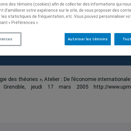
isons des témoins (cookies) afin de collecter des informations qui nou
t d’améliorer votre expérience sur le site, de vous proposer des cont
r les statistiques de fréquentation, etc. Vous pouvez personnaliser vo
nant « Préférences ».
isme : une typologie des
érences
Autoriser les témoins
Tout
ie des théories », Atelier : De l’économie internationale
le, Grenoble, jeudi 17 mars 2005 http://www.upm