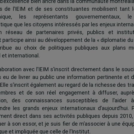
 d’excellence bien ancré dans la communauté montréala
és de l’IEIM et de ses constituantes mobilisent tant l
ique, les représentants gouvernementaux, l
tique que les citoyens intéressés par les enjeux interna
 réseau de partenaires privés, publics et institut
ut participe ainsi au développement de la « diplomatie du
ribue au choix de politiques publiques aux plans mu
 et international.
boration avec l’IEIM s’inscrit directement dans le souci
s eu de livrer au public une information pertinente et 
 Elle s’inscrit également au regard de la richesse des t
mbres et de son réel engagement à diffuser, auprè
tion, des connaissances susceptibles de l’aider 
dre les grands enjeux internationaux d’aujourd’hui.
ent direct dans ses activités publiques depuis 2010, 
uer à son essor, et je suis fier de m’associer à une équi
e et impliquée que celle de l’Institut.