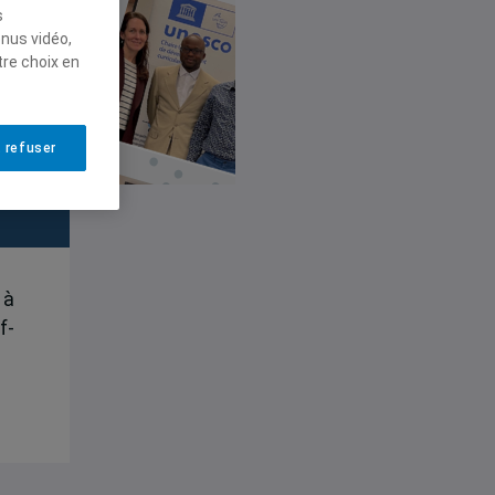
s
enus vidéo,
tre choix en
 refuser
 à
f-