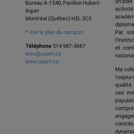
un pôle
Bureau A-1540, Pavillon Hubert-
activit
Aquin
académ
Montréal (Québec) H2L 3C5
diploma
Par son
* Voir le plan du campus
l’Instit
Téléphone
514 987-3667
et cont
ieim@uqam.ca
national
www.uqam.ca
Ma colla
toujour
qualité.
ses me
popula
compren
engagem
contrib
dynamiqu