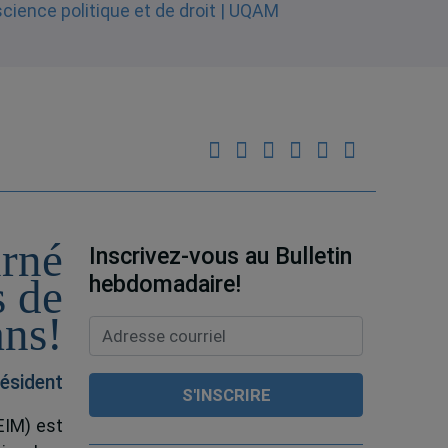
urné
Inscrivez-vous au Bulletin
hebdomadaire!
s de
ans!
ésident
EIM) est