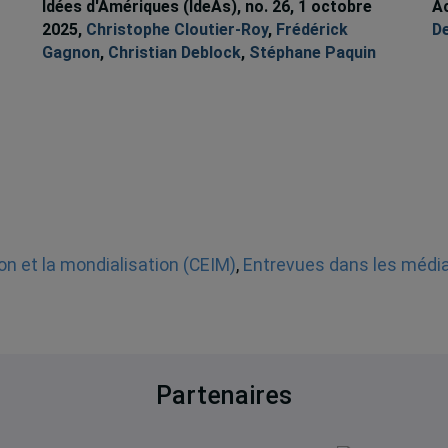
Idées d'Amériques (IdeAs), no. 26, 1 octobre
A
2025,
Christophe Cloutier-Roy
,
Frédérick
D
Gagnon
,
Christian Deblock
,
Stéphane Paquin
ion et la mondialisation (CEIM)
,
Entrevues dans les média
Partenaires