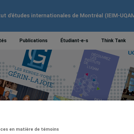
tut d'études internationales de Montréal (IEIM-UQA
tés
Publications
Étudiant-e-s
Think Tank
ces en matière de témoins