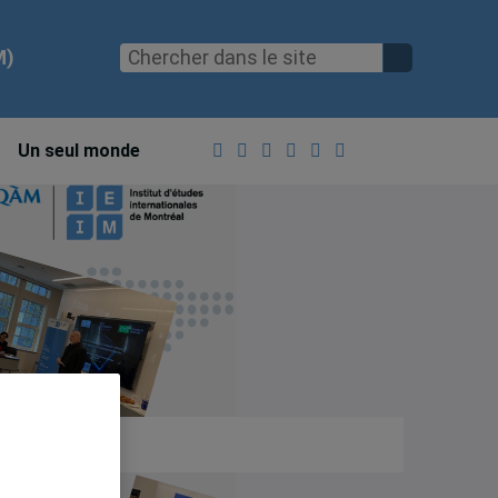
M)
Un seul monde