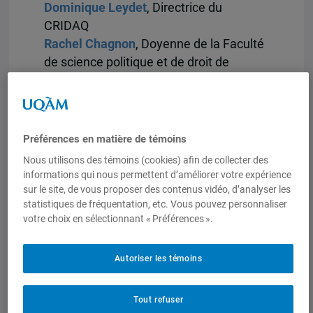
Dominique Leydet
, Directrice du
CRIDAQ
Rachel Chagnon
, Doyenne de la Faculté
de science politique
et de droit de
l’UQAM
14h15 – La différence du CRIDAQ:
protéger et promouvoir une société
Préférences en matière de témoins
distincte en recherche au Québec
Nous utilisons des témoins (cookies) afin de collecter des
Guy Laforest
, Université Laval
informations qui nous permettent d’améliorer votre expérience
sur le site, de vous proposer des contenus vidéo, d’analyser les
14h35 – Perspectives étudiantes
statistiques de fréquentation, etc. Vous pouvez personnaliser
Loïc Bizeul
, représentant des
votre choix en sélectionnant « Préférences ».
étudiant.e.s du CRIDAQ
Autoriser les témoins
15h15 – Pause café
15h30 – Table ronde: Le CRIDAQ et les
Tout refuser
enjeux actuels de la recherche