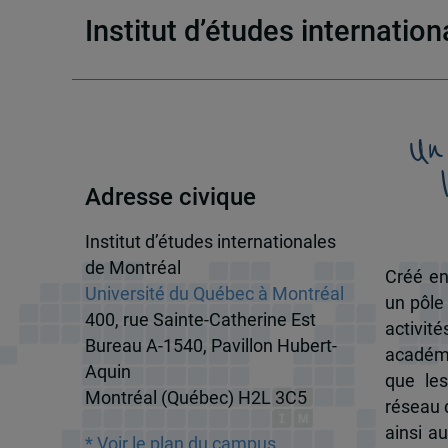
Institut d’études internatio
Un
Adresse civique
Institut d’études internationales
de Montréal
Créé en
Université du Québec à Montréal
un pôle
400, rue Sainte-Catherine Est
activit
Bureau A-1540, Pavillon Hubert-
académi
Aquin
que les
Montréal (Québec) H2L 3C5
réseau d
ainsi a
* Voir le plan du campus