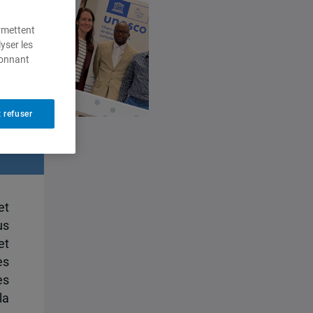
ermettent
yser les
ionnant
 refuser
et
us
et
es
es
la