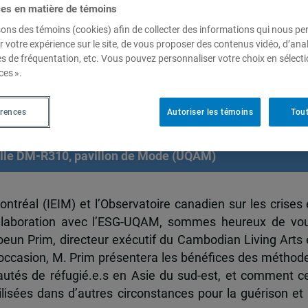
ces en matière de témoins
sons des témoins (cookies) afin de collecter des informations qui nous p
r votre expérience sur le site, de vous proposer des contenus vidéo, d’anal
es de fréquentation, etc. Vous pouvez personnaliser votre choix en sélect
ces ».
 de réfugié.e.s: un modèle en
érences
Autoriser les témoins
Tout
salle DM-R310, pavillon de Mode (UQAM)
ontréal (IEIM) et l’Observatoire canadien sur les crises 
ollaboration avec l’ESG-UQAM, sommes heureux de vo
oeun Prim, directeur exécutif du Cambodian Living Arts 
occasion, M. Prim présentera les bénéfices des méthod
autés de réfugié.e.s en Asie du sud-est, et comment c
isées dans d’autres circonstances pour la guérison et 