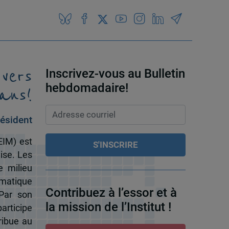
 vers
Inscrivez-vous au Bulletin
ans!
hebdomadaire!
ésident
EIM) est
ise. Les
e milieu
omatique
Contribuez à l’essor et à
 Par son
la mission de l’Institut !
participe
ribue au