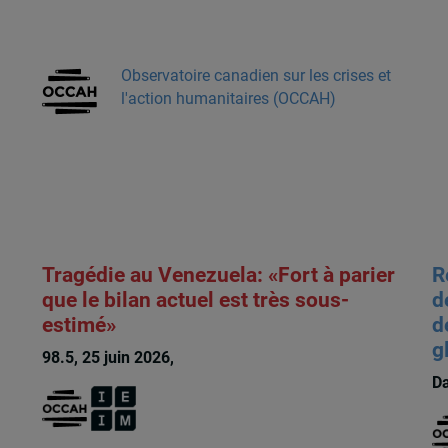
Observatoire canadien sur les crises et
l'action humanitaires (OCCAH)
Tragédie au Venezuela: «Fort à parier
R
que le bilan actuel est très sous-
d
estimé»
d
g
98.5, 25 juin 2026,
François Audet
Da