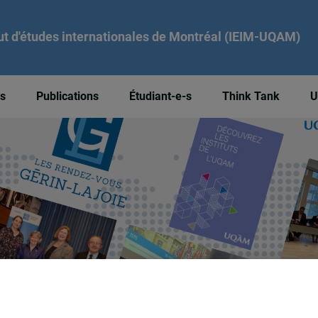
tut d'études internationales de Montréal (IEIM-UQAM)
és
Publications
Étudiant-e-s
Think Tank
U