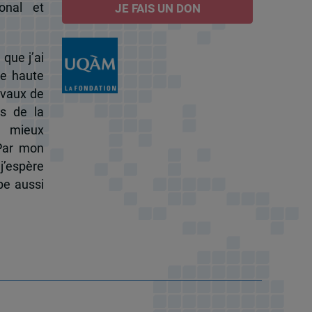
onal et
JE FAIS UN DON
 que j’ai
de haute
ravaux de
s de la
à mieux
 Par mon
j’espère
pe aussi