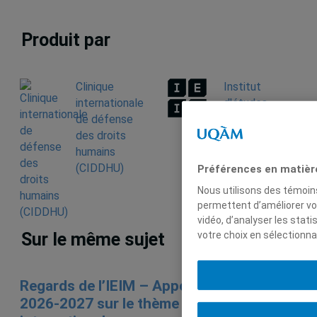
Produit par
Clinique
Institut
internationale
d'études
de défense
internationales
des droits
de Montréal
humains
(IEIM)
(CIDDHU)
Préférences en matièr
Nous utilisons des témoins
permettent d’améliorer vo
vidéo, d’analyser les stat
votre choix en sélectionna
Sur le même sujet
Regards de l’IEIM – Appel à propositions
2026-2027 sur le thème de la sécurité