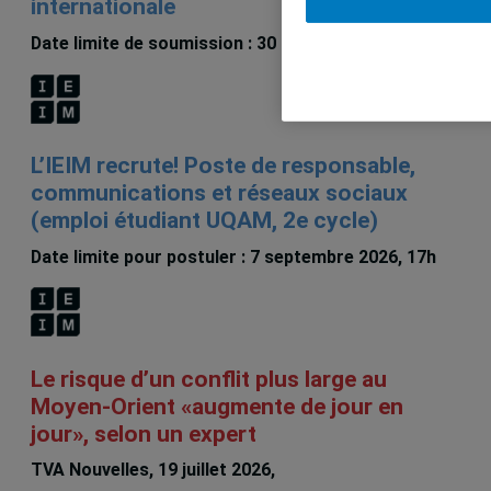
internationale
Date limite de soumission : 30 septembre 2026
L’IEIM recrute! Poste de responsable,
communications et réseaux sociaux
(emploi étudiant UQAM, 2e cycle)
Date limite pour postuler : 7 septembre 2026, 17h
Le risque d’un conflit plus large au
Moyen-Orient «augmente de jour en
jour», selon un expert
TVA Nouvelles, 19 juillet 2026,
François LaRochelle