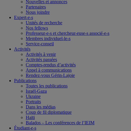
Nouvelles et annonces
Partenaires
Nous joindre
Expert-e-s
Unités de recherche
Nos fellows
Professeur-e-s et chercheur-euse-s associé-e-s
Membres individuel-le-s
Service-conseil
Activités
Activités à venir
Activités passées
Comptes-rendus d’activités
Appel à communications
Rendez-vous Gérin-Lajoie
Publications
Toutes les publications
Israël-Gaza
Ukraine
Portraits
Dans les médias
Coup de fil diplomatique
Haïti
Balados – Les conférences de l’IEIM
Étudiant-e-s