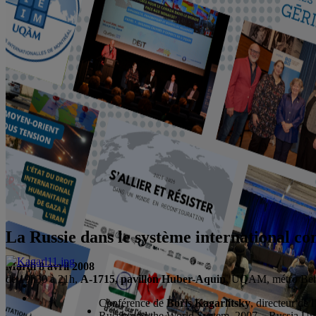
La Russie dans le système international c
Mardi 8 avril 2008
de 19h30 à 21h,
A-1715, pavillon Huber-Aquin
, UQAM, métro Ber
Conférence de
Boris Kagarlitsky
, directeur de
Russia and the World System, 2007 – Russia Und