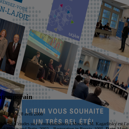
ontemporain
ri-UQAM, 8 avril 2008
 l’Institut d’études sur la mondialisation à Moscou. M. Kagarlitsky est l
er Yelstin and Putin, 2002 – Restoration in Russia, 1995.
Date
: Mardi