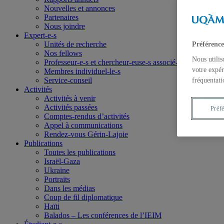
Nouvelles et annonces
Partenaires
Nous joindre
Expert-e-s
Unités de recherche
Préférence
Nos fellows
Nous utilis
Professeur-e-s et chercheur-euse-s associé-e-s
votre expér
Membres individuel-le-s
Service-conseil
fréquentati
Activités
Activités à venir
Activités passées
Préf
Comptes-rendus d’activités
Appel à communications
Rendez-vous Gérin-Lajoie
Publications
Toutes les publications
Israël-Gaza
Ukraine
Portraits
Dans les médias
Coup de fil diplomatique
Haïti
Balados – Les conférences de l’IEIM