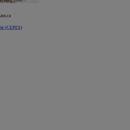
qam.ca
ciété (CEPES)