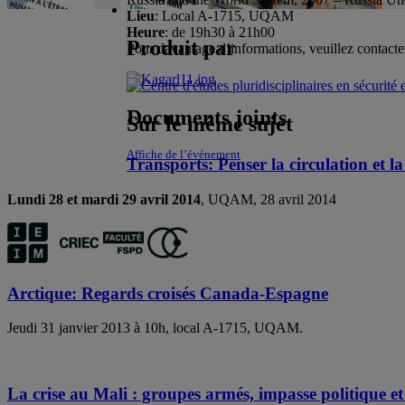
Lieu
: Local A-1715, UQAM
Heure
: de 19h30 à 21h00
Produit par
Pour davantage d’informations, veuillez contac
Documents joints
Sur le même sujet
Affiche de l’événement
Transports: Penser la circulation et la
Lundi 28 et mardi 29 avril 2014
, UQAM, 28 avril 2014
Arctique: Regards croisés Canada-Espagne
Jeudi 31 janvier 2013 à 10h, local A-1715, UQAM.
La crise au Mali : groupes armés, impasse politique et