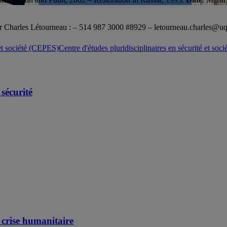
ter Charles Létourneau : – 514 987 3000 #8929 – letourneau.charles@u
Centre d'études pluridisciplinaires en sécurité et so
 sécurité
 crise humanitaire