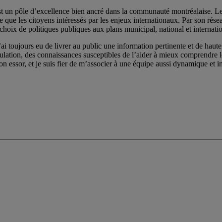
st un pôle d’excellence bien ancré dans la communauté montréalaise. Les 
e les citoyens intéressés par les enjeux internationaux. Par son réseau de
choix de politiques publiques aux plans municipal, national et internatio
ai toujours eu de livrer au public une information pertinente et de haute 
pulation, des connaissances susceptibles de l’aider à mieux comprendre
on essor, et je suis fier de m’associer à une équipe aussi dynamique et im