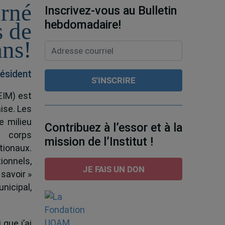
urné
Inscrivez-vous au Bulletin
hebdomadaire!
s de
ans!
ésident
EIM) est
ise. Les
e milieu
Contribuez à l’essor et à la
e corps
mission de l’Institut !
tionaux.
ionnels,
JE FAIS UN DON
 savoir »
nicipal,
 que j’ai