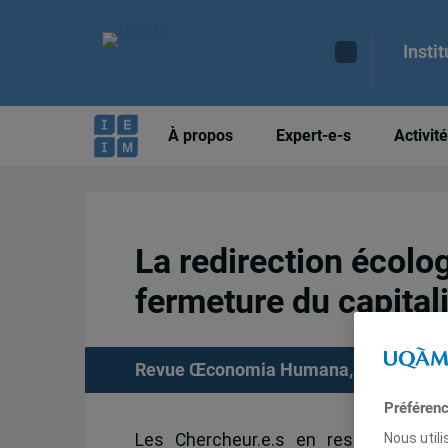
Insti
À propos
Expert-e-s
Activit
La redirection écolog
fermeture du capital
Revue Œconomia Humana, 16 avril 20
Préféren
Les Chercheur.e.s en responsabilité
Nous util