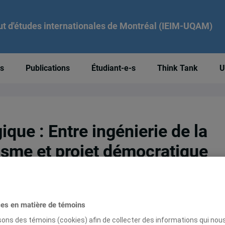
tut d'études internationales de Montréal (IEIM-UQAM)
és
Publications
Étudiant-e-s
Think Tank
U
ique : Entre ingénierie de la
isme et projet démocratique
25
ces en matière de témoins
 sociale et développement durable (CRSDD) et l’Inst
isons des témoins (cookies) afin de collecter des informations qui nou