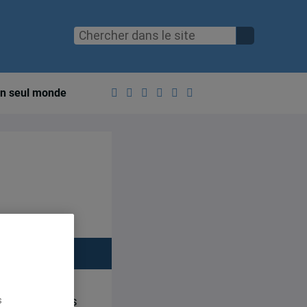
n seul monde
itut d’études
s