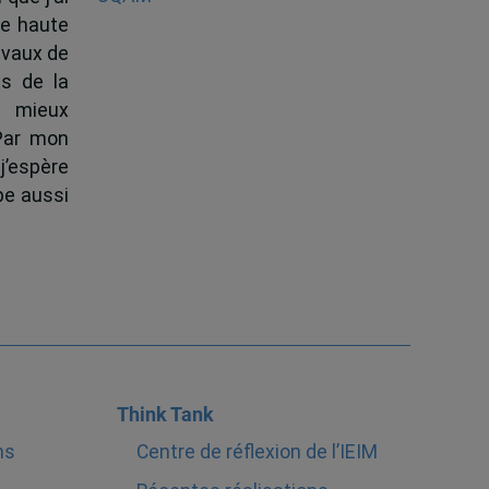
de haute
ravaux de
s de la
à mieux
 Par mon
j’espère
pe aussi
Think Tank
ns
Centre de réflexion de l’IEIM