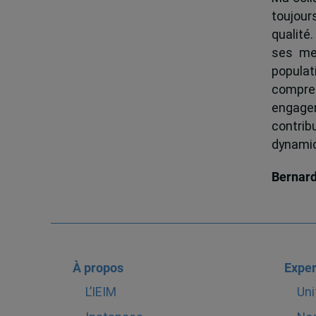
toujour
qualité.
ses me
popula
compren
engagem
contrib
dynamiqu
Bernar
À propos
Exper
L’IEIM
Uni