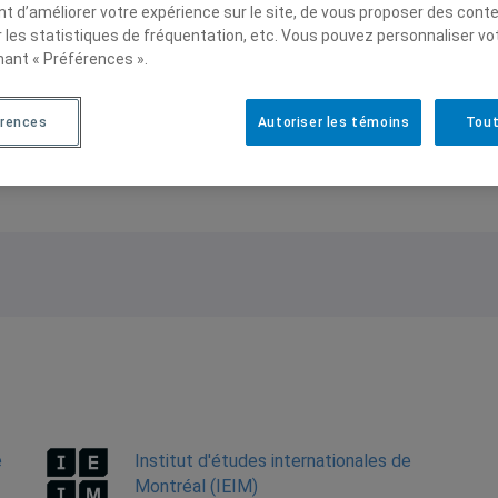
t d’améliorer votre expérience sur le site, de vous proposer des cont
 sont heureux de vous présenter le deuxième numér
r les statistiques de fréquentation, etc. Vous pouvez personnaliser vo
tion écologique : Entre ingénierie de la fermeture du 
nant « Préférences ».
érences
Autoriser les témoins
Tout
e
Institut d'études internationales de
Montréal (IEIM)