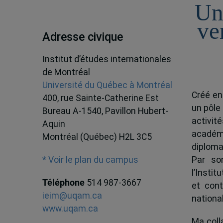
Un
ve
Adresse civique
Institut d’études internationales
de Montréal
Université du Québec à Montréal
Créé en
400, rue Sainte-Catherine Est
un pôle
Bureau A-1540, Pavillon Hubert-
activit
Aquin
académ
Montréal (Québec) H2L 3C5
diploma
Par son
* Voir le plan du campus
l’Instit
Téléphone
514 987-3667
et cont
ieim@uqam.ca
national
www.uqam.ca
Ma colla