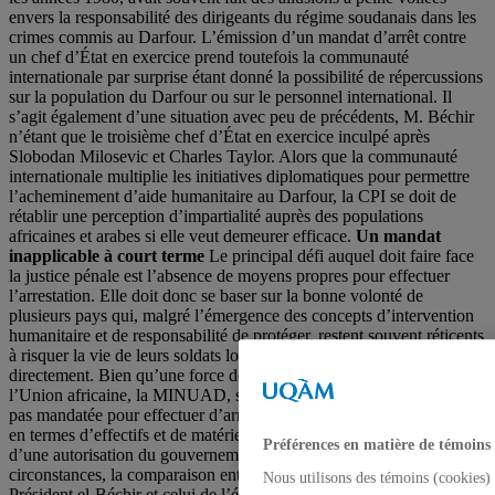
envers la responsabilité des dirigeants du régime soudanais dans les
crimes commis au Darfour. L’émission d’un mandat d’arrêt contre
un chef d’État en exercice prend toutefois la communauté
internationale par surprise étant donné la possibilité de répercussions
sur la population du Darfour ou sur le personnel international. Il
s’agit également d’une situation avec peu de précédents, M. Béchir
n’étant que le troisième chef d’État en exercice inculpé après
Slobodan Milosevic et Charles Taylor. Alors que la communauté
internationale multiplie les initiatives diplomatiques pour permettre
l’acheminement d’aide humanitaire au Darfour, la CPI se doit de
rétablir une perception d’impartialité auprès des populations
africaines et arabes si elle veut demeurer efficace.
Un mandat
inapplicable à court terme
Le principal défi auquel doit faire face
la justice pénale est l’absence de moyens propres pour effectuer
l’arrestation. Elle doit donc se baser sur la bonne volonté de
plusieurs pays qui, malgré l’émergence des concepts d’intervention
humanitaire et de responsabilité de protéger, restent souvent réticents
à risquer la vie de leurs soldats lorsqu’un enjeu ne les concerne pas
directement. Bien qu’une force de paix conjointe de l’ONU et de
l’Union africaine, la MINUAD, soit déployée au Darfour, elle n’est
pas mandatée pour effectuer d’arrestation et a en outre des lacunes
en termes d’effectifs et de matériels. De plus, sa présence découle
Préférences en matière de témoins
d’une autorisation du gouvernement soudanais. Dans de telles
circonstances, la comparaison entre le mandat émis à l’encontre du
Nous utilisons des témoins (cookies) 
Président el-Béchir et celui de l’émission d’un mandat d’arrestation