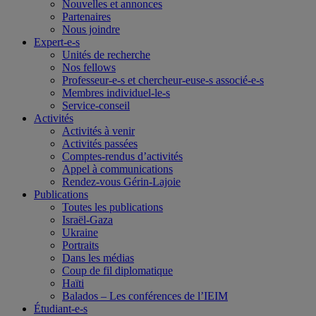
Nouvelles et annonces
Partenaires
Nous joindre
Expert-e-s
Unités de recherche
Nos fellows
Professeur-e-s et chercheur-euse-s associé-e-s
Membres individuel-le-s
Service-conseil
Activités
Activités à venir
Activités passées
Comptes-rendus d’activités
Appel à communications
Rendez-vous Gérin-Lajoie
Publications
Toutes les publications
Israël-Gaza
Ukraine
Portraits
Dans les médias
Coup de fil diplomatique
Haïti
Balados – Les conférences de l’IEIM
Étudiant-e-s