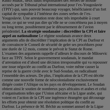
Ratko Mladic, deux hauts responsables des Serbes de Bosnie
accusés par le Tribunal pénal international pour l’ex-Yougoslavie
(TPIY) qui, sans pouvoir beaucoup voyager, bénéficiaient d’un fort
capital de sympathie à l’intérieur des zones serbes de l’ex-
Yougoslavie. Une arrestation reste donc très improbable à court
terme, ce qui ne veut pas dire qu’elle ne se concrétisera pas à moyen
ou long terme, possiblement par le détournement de l’avion
présidentiel.
La stratégie soudanaise : discréditer la CPI et faire
appel au nationalisme
Le régime soudanais avance deux
arguments afin de discréditer l’implication de la CPI au Darfour et
de convaincre le Conseil de sécurité de geler ses procédures pour
une durée de 12 mois, comme le prévoit le Statut de Rome.
L’examen des arguments rappelle d’ailleurs le discours de Milosevic
face au TPIY. Selon le gouvernement soudanais, le mandat
d’arrestation est d’abord une décision irresponsable qui va repousser
une issue négociée au conflit au Darfour, voire même causer la
reprise de la guerre civile avec le Sud-Soudan, en radicalisant
l’ensemble des acteurs. De plus, l’implication de la CPI est décrite
comme une nouvelle forme de néocolonialisme exclusivement
dirigée contre l’Afrique ou les pays en développement. Le Soudan
obtient ainsi le soutien de nombreux pays africains et arabes et celui
d’organisations telles que l’Union africaine et la Ligue arabe, qui
voient en l’action de la CPI une ingérence étrangère qui décourage
les efforts pour obtenir une résolution politique du conflit au
Darfour. La présence de M. Béchir au sommet annuel de la Ligue