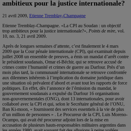
ambitieux pour la justice internationale?
21 avril 2009,
Etienne Tremblay-Champagne
Etienne Tremblay-Champagne. «La CPI au Soudan : un objectif
trop ambitieux pour la justice internationale?»,
Points de mire
, vol.
10, no. 3, 21 avril 2009.
Après de longues semaines d’attente, c’est finalement le 4 mars
2009 que la Cour pénale internationale (CPI), qui examinait depuis
juillet 2008 un ensemble de preuves, a émis un mandat d’arrêt contre
le président soudanais, Omar el-Béchir, qui se retrouve accusé de
crimes contre l’humanité et crimes de guerre au Darfour. Près d’un
mois plus tard, la communauté internationale se retrouve confrontée
aux dilemmes inhérents à l’implication du domaine juridique dans
une situation où prévalent d’abord et avant tout les rapports de force
politiques. En effet, dès l’annonce de l’émission du mandat, le
gouvernement soudanais a expulsé du Darfour 16 organisations
non-gouvernementales (ONG), dont 13 internationales, pour avoir
collaboré avec la CPI et qui, selon le Secrétaire général de l’ONU,
Ban Ki-moon, « fournissent des services essentiels à la vie de plus
d’un million de personnes » . Le Procureur de la CPI, Luis Moreno-
Ocampo, qui avait été procureur adjoint lors de la mise en
accusation de plusieurs hauts-responsables militaires argentins dans
les années 1980, avait souvent fait des allusions à peine voilées