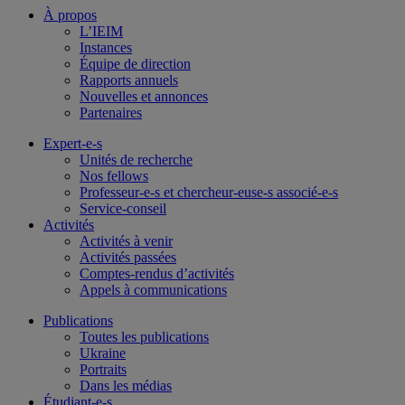
À propos
L’IEIM
Instances
Équipe de direction
Rapports annuels
Nouvelles et annonces
Partenaires
Expert-e-s
Unités de recherche
Nos fellows
Professeur-e-s et chercheur-euse-s associé-e-s
Service-conseil
Activités
Activités à venir
Activités passées
Comptes-rendus d’activités
Appels à communications
Publications
Toutes les publications
Ukraine
Portraits
Dans les médias
Étudiant-e-s