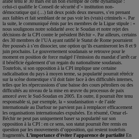
arabe tenu le 30 mars est un bon exemple de cette dynamique :
celui-ci qualifie le Conseil de sécurité d’« institution non-
démocratique qui (…) fait deux poids deux mesures, s’en prenant
aux faibles et fait semblant de ne pas voir les (vrais) criminels ». Par
la suite, le communiqué émis par les membres de la Ligue stipule : «
nous soulignons notre solidarité avec le Soudan et notre rejet des
décisions de la CPI contre le président Béchir ». Par ailleurs, certains
des 30 membres de l’UA ayant ratifié le Statut de Rome pourraient
être poussés à s’en dissocier, une option qu’ils examineront les 8 et 9
juin prochains. Le gouvernement soudanais se retrouve pour le
moment en position de force malgré l’émission du mandat d’arrêt car
il bénéficie également d’un regain du nationalisme soudanais.
Toutefois, si son opposition à la CPI implique une certaine
radicalisation du pays à moyen terme, sa popularité pourrait rétrécir
sur la scène domestique s’il doit faire face à des difficultés internes,
telles que les répercussions d’une baisse des cours pétroliers ou des
difficultés au niveau de la mise en œuvre du processus de paix
amorcé avec le Sud-Soudan en 2005. En outre, il pourrait être tenu
responsable si, par exemple, la « soudanisation » de l’aide
internationale au Darfour ne parvient pas à remplacer efficacement
les organisations internationales expulsées. En résumé, Omar el-
Béchir ne peut pas uniquement baser sa popularité sur son
opposition à la CPI : en ce sens, son statut pourrait être remis en
question par les mouvements d’opposition, qui restent toutefois
fragmentés.
L’importance d’éviter l’apparence de partialité
En