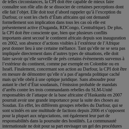
de telles circonstances, la CPI doit être capable de mieux faire
connaître son rôle afin de se dissocier de certaines perceptions dont
elle fait l’objet. Elle doit tout d’abord rappeler qu’à l’exception du
Darfour, ce sont les chefs d’États africains qui ont demandé
formellement son implication dans tous les cas où elle est
présentement active (Ouganda, RDCongo, Centrafrique). De plus,
la CPI doit être consciente que, bien que plusieurs conflits
importants aient secoué le continent africain depuis son inauguration
en 2002, son absence d’actions visibles à l’extérieur de l’Afrique
peut donner lieu à une certaine méfiance. Tant qu’elle ne se sera pas
impliquée directement dans d’autres types de situations, elle doit
faire savoir qu’elle surveille de près certains évènements survenus à
l’extérieur du continent, comme par exemple en Colombie ou en
Israël. Finalement, concernant son action au Darfour, la CPI doit être
en mesure de démontrer qu’elle n’a pas d’agenda politique caché
mais qu’elle obéit à une optique juridique. Sans absoudre pour
autant le chef d’État soudanais, l’émission probable de mandats
d’arrêts contre les trois commandants rebelles du SLM-Unité
responsables de l’attaque de la base africaine d’Haskanita en 2007
pourrait avoir une grande importance pour la suite des choses au
Soudan. En effet, les différents groupes rebelles du Darfour, qui se
sont scindés en une multitude de factions depuis 2006 et s’opposent
pour la plupart aux négociations, ont également leur part de
responsabilités dans la poursuite des hostilités. La communauté
internationale ne doit pour sa part envisager un gel des procédures