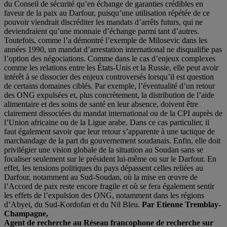
du Conseil de sécurité qu’en échange de garanties crédibles en
faveur de la paix au Darfour, puisqu’une utilisation répétée de ce
pouvoir viendrait discréditer les mandats d’arrêts futurs, qui ne
deviendraient qu’une monnaie d’échange parmi tant d’autres.
Toutefois, comme l’a démontré l’exemple de Milosevic dans les
années 1990, un mandat d’arrestation international ne disqualifie pas
l’option des négociations. Comme dans le cas d’enjeux complexes
comme les relations entre les États-Unis et la Russie, elle peut avoir
intérêt à se dissocier des enjeux controversés lorsqu’il est question
de certains domaines ciblés. Par exemple, l’éventualité d’un retour
des ONG expulsées et, plus concrètement, la distribution de l’aide
alimentaire et des soins de santé en leur absence, doivent être
clairement dissociées du mandat international ou de la CPI auprès de
l’Union africaine ou de la Ligue arabe. Dans ce cas particulier, il
faut également savoir que leur retour s’apparente à une tactique de
marchandage de la part du gouvernement soudanais. Enfin, elle doit
privilégier une vision globale de la situation au Soudan sans se
focaliser seulement sur le président lui-même ou sur le Darfour. En
effet, les tensions politiques du pays dépassent celles reliées au
Darfour, notamment au Sud-Soudan, où la mise en œuvre de
l’Accord de paix reste encore fragile et où se fera également sentir
les effets de l’expulsion des ONG, notamment dans les régions
d’Abyei, du Sud-Kordofan et du Nil Bleu.
Par Etienne Tremblay-
Champagne,
Agent de recherche au Réseau francophone de recherche sur