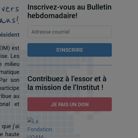
 vers
Inscrivez-vous au Bulletin
ans!
hebdomadaire!
ésident
EIM) est
ise. Les
e milieu
omatique
Contribuez à l’essor et à
 Par son
la mission de l’Institut !
participe
ribue au
onal et
JE FAIS UN DON
 que j’ai
de haute