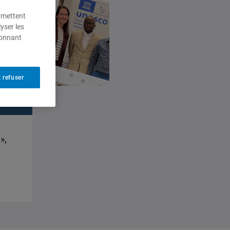
ermettent
yser les
ionnant
 refuser
»,