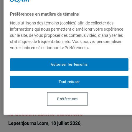
Produit par
Préférences en matière de témoins
Centre
Nous utilisons des témoins (cookies) afin de collecter des
informations qui nous permettent d’améliorer votre expérience
d'études sur
sur le site, de vous proposer des contenus vidéo, d’analyser les
l'intégration et
statistiques de fréquentation, etc. Vous pouvez personnaliser
la
votre choix en sélectionnant « Préférences ».
mondialisation
(CEIM)
Autoriser les témoins
Tout refuser
Sur le même sujet
Préférences
Le LATICCE, le laboratoire qui a façonné
la découvrabilité culturelle
Lepetitjournal.com, 18 juillet 2026,
Michèle Rioux