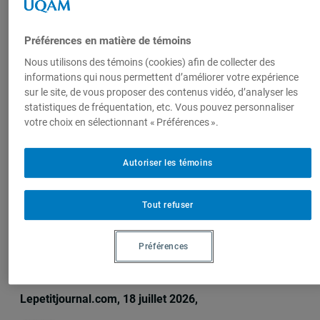
Produit par
Préférences en matière de témoins
Centre
Nous utilisons des témoins (cookies) afin de collecter des
d'études sur
informations qui nous permettent d’améliorer votre expérience
l'intégration et
sur le site, de vous proposer des contenus vidéo, d’analyser les
la
statistiques de fréquentation, etc. Vous pouvez personnaliser
mondialisation
votre choix en sélectionnant « Préférences ».
(CEIM)
Autoriser les témoins
Tout refuser
Sur le même sujet
Préférences
Le LATICCE, le laboratoire qui a façonné
la découvrabilité culturelle
Lepetitjournal.com, 18 juillet 2026,
Michèle Rioux