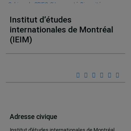
Cahiers du CRIEC
,
Citoyenneté
,
Diversité
,
Migration et personnes déplacées
Institut d’études
internationales de Montréal
(IEIM)
Partenaires
Adresse civique
Institut d’études internationales de Montréal