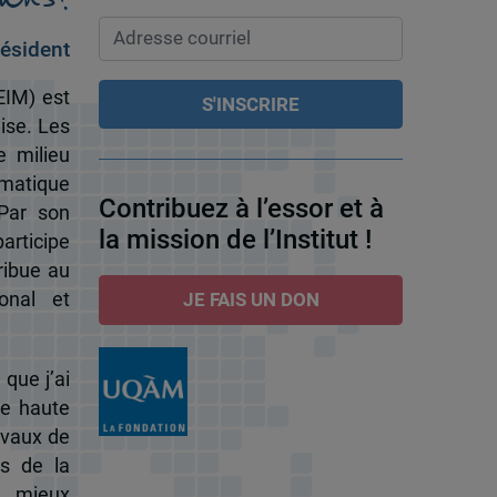
ésident
EIM) est
ise. Les
e milieu
omatique
Contribuez à l’essor et à
 Par son
la mission de l’Institut !
participe
ribue au
onal et
JE FAIS UN DON
 que j’ai
de haute
ravaux de
s de la
à mieux