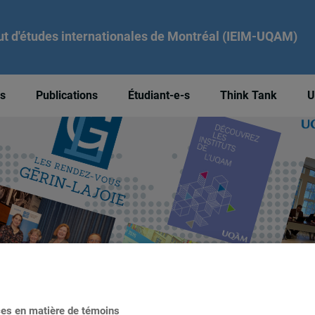
tut d'études internationales de Montréal (IEIM-UQAM)
és
Publications
Étudiant-e-s
Think Tank
U
ces en matière de témoins