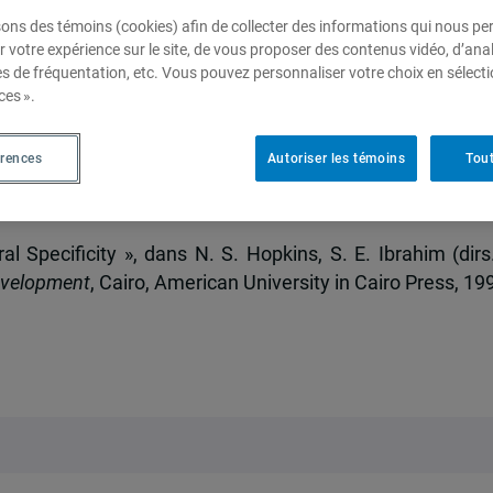
sons des témoins (cookies) afin de collecter des informations qui nous p
r votre expérience sur le site, de vous proposer des contenus vidéo, d’anal
es de fréquentation, etc. Vous pouvez personnaliser votre choix en sélect
tural Specificity
ces ».
érences
Autoriser les témoins
Tout
 Specificity », dans N. S. Hopkins, S. E. Ibrahim (dirs.
Development
, Cairo, American University in Cairo Press, 19