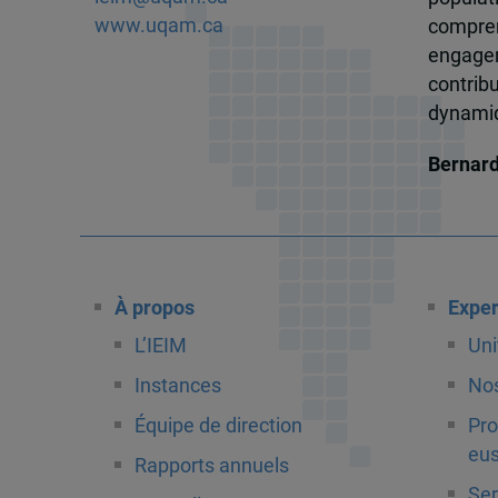
www.uqam.ca
compren
engagem
contrib
dynamiqu
Bernar
À propos
Exper
L’IEIM
Uni
Instances
Nos
Équipe de direction
Pro
eus
Rapports annuels
Ser