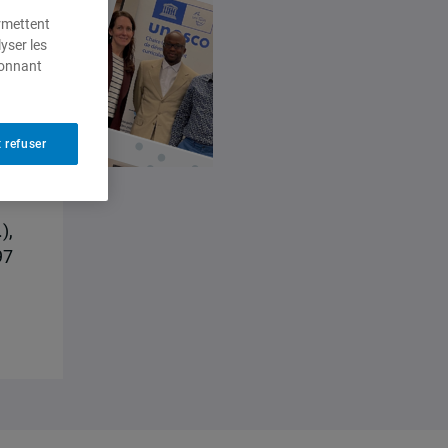
ermettent
yser les
ionnant
 refuser
),
97