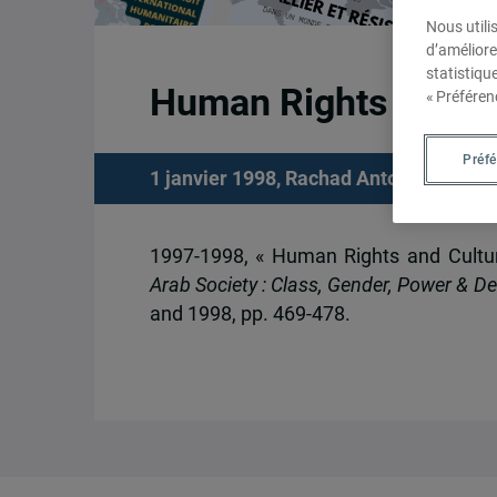
Nous utili
d’améliore
statistiqu
Human Rights and Cul
« Préféren
Préf
1 janvier 1998,
Rachad Antonius
1997-1998, « Human Rights and Cultural
Arab Society : Class, Gender, Power & 
and 1998, pp. 469-478.