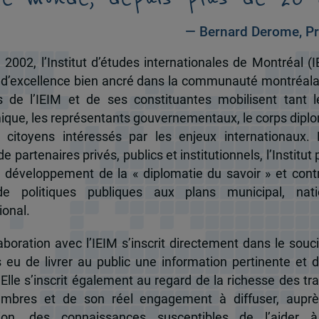
— Bernard Derome, Pr
 2002, l’Institut d’études internationales de Montréal (I
 d’excellence bien ancré dans la communauté montréala
és de l’IEIM et de ses constituantes mobilisent tant l
que, les représentants gouvernementaux, le corps dipl
 citoyens intéressés par les enjeux internationaux.
e partenaires privés, publics et institutionnels, l’Institut 
u développement de la « diplomatie du savoir » et cont
de politiques publiques aux plans municipal, nati
ional.
boration avec l’IEIM s’inscrit directement dans le souci
s eu de livrer au public une information pertinente et 
 Elle s’inscrit également au regard de la richesse des t
mbres et de son réel engagement à diffuser, auprè
tion, des connaissances susceptibles de l’aider 