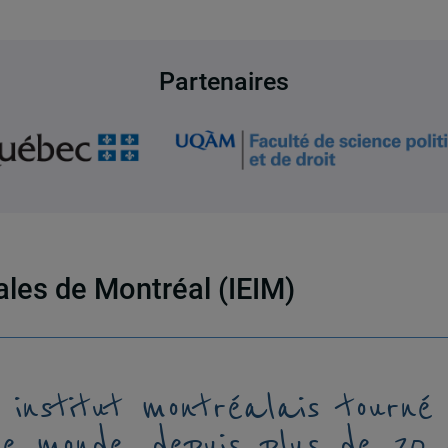
Partenaires
nales de Montréal (IEIM)
 institut montréalais tourné
le monde, depuis plus de 20 