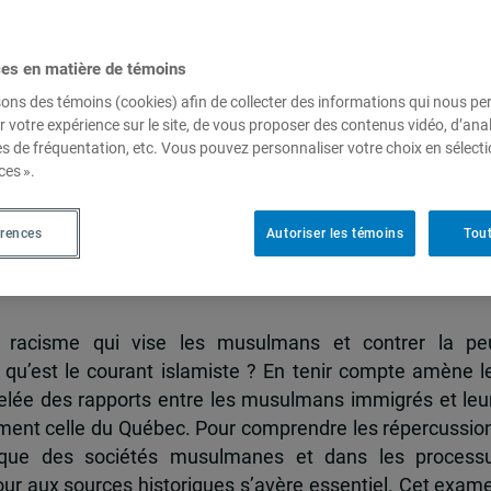
ces en matière de témoins
n Occident : éléments pour un
sons des témoins (cookies) afin de collecter des informations qui nous p
r votre expérience sur le site, de vous proposer des contenus vidéo, d’anal
es de fréquentation, etc. Vous pouvez personnaliser votre choix en sélect
ces ».
l, 216 pages, 6 mars 2023,
Rachad Antonius
érences
Autoriser les témoins
Tout
e racisme qui vise les musulmans et contrer la pe
e qu’est le courant islamiste ? En tenir compte amène l
elée des rapports entre les musulmans immigrés et leu
mment celle du Québec. Pour comprendre les répercussio
tique des sociétés musulmanes et dans les process
tour aux sources historiques s’avère essentiel. Cet exam