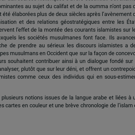
minantes au sujet du califat et de la oumma n’ont pas 
t été élaborées plus de deux siècles après l’avènement 
nisation et des relations géostratégiques entre les Éta
rvent l’effet de la montée des courants islamistes sur l
auxquels les sociétés musulmanes font face. Ils avance
che de prendre au sérieux les discours islamistes a d
oupes musulmans en Occident que sur la façon de concevo
eurs souhaitent contribuer ainsi à un dialogue fondé sur 
analyser, plutôt que sur leur déni, et offrent un contrepoi
amistes comme ceux des individus qui en sous-estime
t plusieurs notions issues de la langue arabe et liées à 
 des cartes en couleur et une brève chronologie de l’islam 