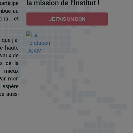
la mission de l’Institut !
participe
ribue au
onal et
JE FAIS UN DON
 que j’ai
de haute
ravaux de
s de la
à mieux
 Par mon
j’espère
pe aussi