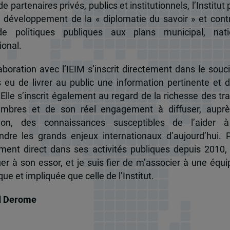
e partenaires privés, publics et institutionnels, l’Institut 
u développement de la « diplomatie du savoir » et cont
de politiques publiques aux plans municipal, nati
ional.
boration avec l’IEIM s’inscrit directement dans le souci
s eu de livrer au public une information pertinente et 
 Elle s’inscrit également au regard de la richesse des t
mbres et de son réel engagement à diffuser, auprè
tion, des connaissances susceptibles de l’aider 
dre les grands enjeux internationaux d’aujourd’hui.
ent direct dans ses activités publiques depuis 2010, 
uer à son essor, et je suis fier de m’associer à une équi
e et impliquée que celle de l’Institut.
d Derome