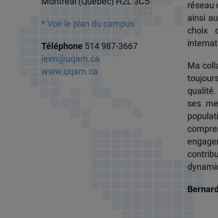
Montréal (Québec) H2L 3C5
réseau d
ainsi a
* Voir le plan du campus
choix 
internat
Téléphone
514 987-3667
ieim@uqam.ca
Ma colla
www.uqam.ca
toujour
qualité.
ses me
popula
compren
engagem
contrib
dynamiqu
Bernar