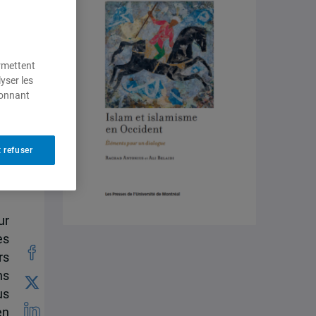
ermettent
yser les
ionnant
 refuser
ur
es
rs
ns
us
en