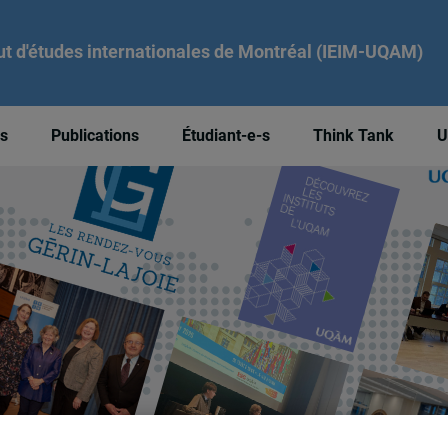
tut d'études internationales de Montréal (IEIM-UQAM)
és
Publications
Étudiant-e-s
Think Tank
U