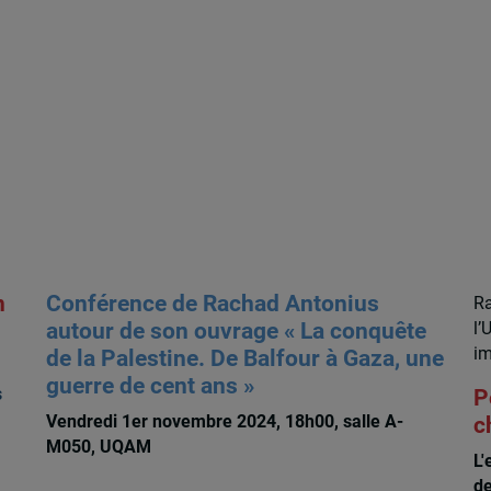
n
Conférence de Rachad Antonius
Ra
autour de son ouvrage « La conquête
l’
im
de la Palestine. De Balfour à Gaza, une
guerre de cent ans »
s
P
Vendredi 1er novembre 2024, 18h00, salle A-
c
M050, UQAM
L'
de