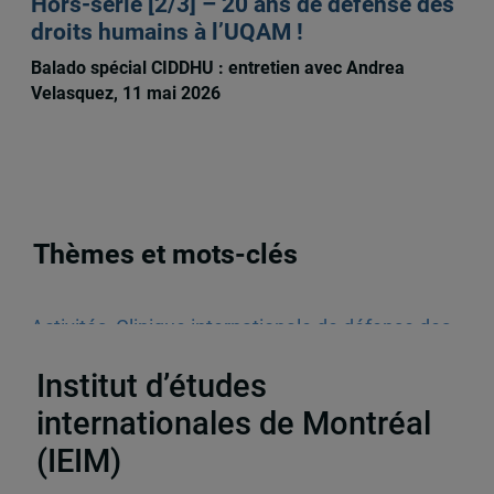
Hors-série [2/3] – 20 ans de défense des
droits humains à l’UQAM !
Balado spécial CIDDHU : entretien avec Andrea
Velasquez, 11 mai 2026
Thèmes et mots-clés
Activités
,
Clinique internationale de défense des
droits humains (CIDDHU)
,
Colloque
Institut d’études
internationales de Montréal
(IEIM)
Partenaires