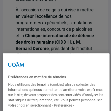
À l’occasion de ce gala qui vise à mettre
en valeur l’excellence de nos
programmes expérientiels, simulations
internationales, concours de plaidoiries
et la
Clinique internationale de défense
des droits humains (CIDDHU)
,
M.
Bernard Derome
, président de l’Institut
d’études internationales de Montréal
(IEIM), partenaire de l’événement,
s’entretiendra avec Me Johnson.
Préférences en matière de témoins
La présidente du Conseil,
Madame
Nancy Leggett-Bachand
remettra le prix
Nous utilisons des témoins (cookies) afin de collecter des
informations qui nous permettent d’améliorer votre expérience
de la relève à
Me Virgine Dufresne-
sur le site, de vous proposer des contenus vidéo, d’analyser les
Lemire
. Ce prix vise à féliciter une
statistiques de fréquentation, etc. Vous pouvez personnaliser
diplômée de moins de 10 ans pour sa
votre choix en sélectionnant « Préférences ».
carrière et son engagement. Enfin,