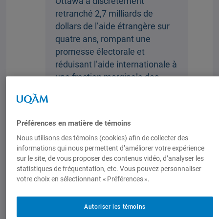
Ottawa a discrètement
retranché 2,7 milliards de
dollars de l’aide étrangère sur
quatre ans, rompant une
promesse électorale et
réduisant l’aide internationale à
une fraction marginale des
dépenses fédérales. »
« Le gouvernement canadien
paraît au contraire s’inscrire
Préférences en matière de témoins
dans une logique inversée : il
Nous utilisons des témoins (cookies) afin de collecter des
affaiblit les mécanismes de
informations qui nous permettent d’améliorer votre expérience
sur le site, de vous proposer des contenus vidéo, d’analyser les
prévention tout en poursuivant
statistiques de fréquentation, etc. Vous pouvez personnaliser
des relations commerciales qui
votre choix en sélectionnant « Préférences ».
contribuent indirectement à
l’alimentation des conflits. »
Autoriser les témoins