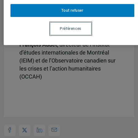
Auteur·es :
Tout refuser
Anne Delorme
, directrice générale de
Préférences
Humanité & Inclusion Canada
François Audet
, directeur de l’Institut
d’études internationales de Montréal
(IEIM) et de l’Observatoire canadien sur
les crises et l’action humanitaires
(OCCAH)