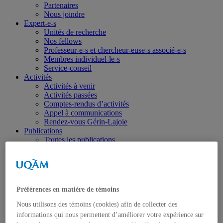
Partenaires
Nous joindre
Expert-e-s
Unités de recherche
Nos fellows
Professeur-e-s et chercheur-euse-s associé-e-s
Membres individuel-le-s
Service-conseil
Activités
Activités à venir
Activités passées
Comptes-rendus d’activités
Appel à communications
Rendez-vous Gérin-Lajoie
Publications
Toutes les publications
Israël-Gaza
Ukraine
Portraits
Dans les médias
Coup de fil diplomatique
Préférences en matière de témoins
Haïti
Balados – Les conférences de l’IEIM
Nous utilisons des témoins (cookies) afin de collecter des
Étudiant-e-s
informations qui nous permettent d’améliorer votre expérience sur
Emplois, bourses et stages