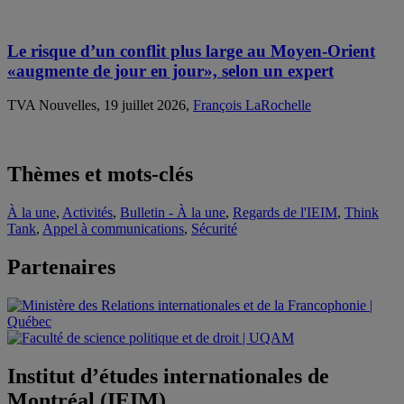
Le risque d’un conflit plus large au Moyen-Orient
«augmente de jour en jour», selon un expert
TVA Nouvelles, 19 juillet 2026,
François LaRochelle
Thèmes et mots-clés
À la une
,
Activités
,
Bulletin - À la une
,
Regards de l'IEIM
,
Think
Tank
,
Appel à communications
,
Sécurité
Partenaires
Institut d’études internationales de
Montréal (IEIM)