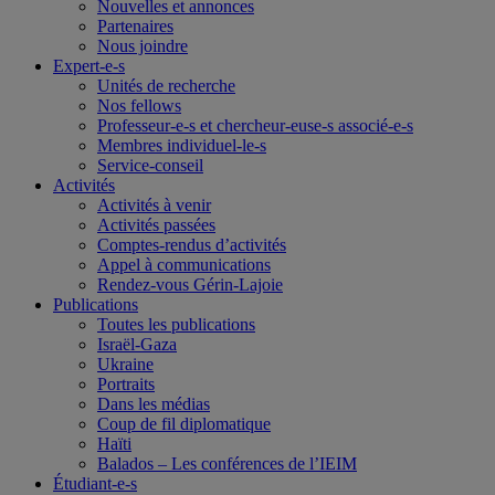
Nouvelles et annonces
Partenaires
Nous joindre
Expert-e-s
Unités de recherche
Nos fellows
Professeur-e-s et chercheur-euse-s associé-e-s
Membres individuel-le-s
Service-conseil
Activités
Activités à venir
Activités passées
Comptes-rendus d’activités
Appel à communications
Rendez-vous Gérin-Lajoie
Publications
Toutes les publications
Israël-Gaza
Ukraine
Portraits
Dans les médias
Coup de fil diplomatique
Haïti
Balados – Les conférences de l’IEIM
Étudiant-e-s