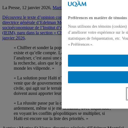
La Presse, 12 janvier 2026,
Martine St-Victor
Découvrez le texte d’opinion complet de Martine St-Victor,
Préférences en matière de témoins
directrice générale d’Edelman Montréal et membre
Nous utilisons des témoins (cookies) 
socioéconomique de l’Institut d’études internationales de Montréal
(IEIM), paru dans la section « Chroniques » de La Presse le 12
d’améliorer votre expérience sur le s
janvier 2026
.
statistiques de fréquentation, etc. V
« Préférences ».
« Chiffrer et sonder la population, c’est rappeler qu’elle
existe et qu’elle compte. La chiffrer, la sonder et
l’analyser, c’est aussi une célébration de la science et de
la recherche, alors que le pays le plus puissant du
monde les vilipende. »
« La solution pour Haïti n’est pas simple et ne peut
venir que de gouvernements. En plus de la société
civile, qui agit sur le terrain, il y a les entreprises qui
doivent aussi apporter leur contribution. »
« La réussite passe par la collectivité. J’y crois
ardemment, même si je me demande, avec inquiétude,
en voyant les conflits géopolitiques se multiplier, si
Haïti est encore sur la liste des priorités. »