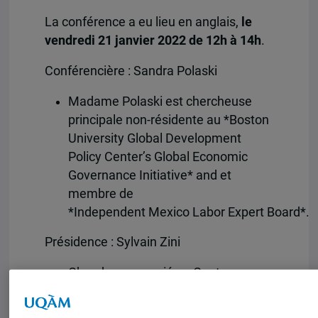
La conférence a eu lieu en anglais,
le
vendredi 21 janvier 2022 de 12h à 14h
.
Conférencière : Sandra Polaski
Madame Polaski est chercheuse
principale non-résidente au *Boston
University Global Development
Policy Center’s Global Economic
Governance Initiative* and et
membre de
*Independent Mexico Labor Expert Board*.
Présidence : Sylvain Zini
Chercheur associé au Centre
d’études sur l’intégration et la
mondialisation (CEIM).