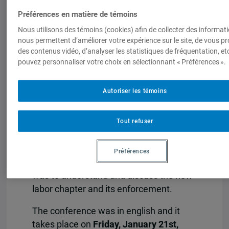
Préférences en matière de témoins
Cliquez ici pour visionner
Nous utilisons des témoins (cookies) afin de collecter des informat
l’enregistrement de la conférence
nous permettent d’améliorer votre expérience sur le site, de vous p
des contenus vidéo, d’analyser les statistiques de fréquentation, et
pouvez personnaliser votre choix en sélectionnant « Préférences ».
Centre d’étude sur l’intégration et la
mondialisation (CEIM) organises a
Autoriser les témoins
lecture series on “CUSMA, its
implementation and its impacts”.
Tout refuser
The fist lecture of the series was an
online conference on “CUSMA : A new
Préférences
generation of labour clauses?”. The idea
was to understand and discuss the new
labor chapter and its enforcement.
The conference was in english and it
takes place on
Friday, January 21st,