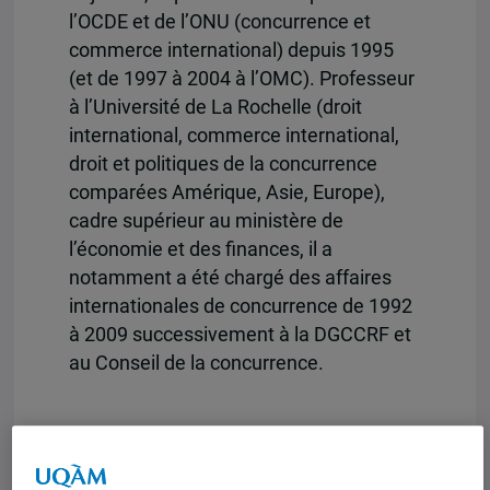
l’OCDE et de l’ONU (concurrence et
commerce international) depuis 1995
(et de 1997 à 2004 à l’OMC). Professeur
à l’Université de La Rochelle (droit
international, commerce international,
droit et politiques de la concurrence
comparées Amérique, Asie, Europe),
cadre supérieur au ministère de
l’économie et des finances, il a
notamment a été chargé des affaires
internationales de concurrence de 1992
à 2009 successivement à la DGCCRF et
au Conseil de la concurrence.