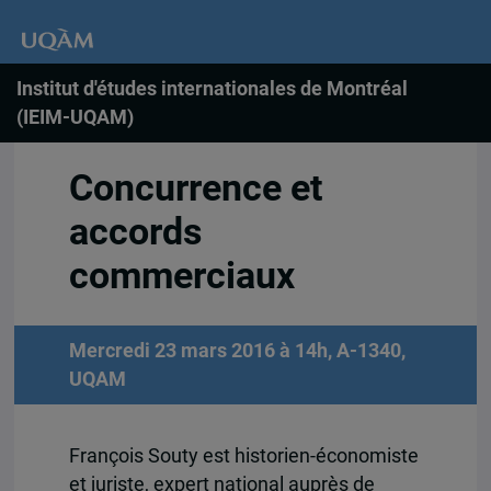
Institut d'études internationales de Montréal
(IEIM-UQAM)
Concurrence et
accords
commerciaux
Mercredi 23 mars 2016 à 14h, A-1340,
UQAM
François Souty est historien-économiste
et juriste, expert national auprès de