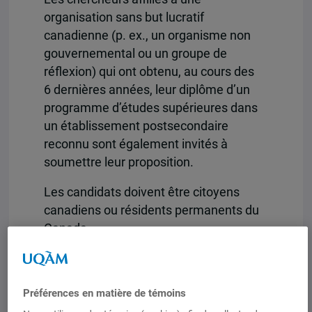
organisation sans but lucratif
canadienne (p. ex., un organisme non
gouvernemental ou un groupe de
réflexion) qui ont obtenu, au cours des
6 dernières années, leur diplôme d’un
programme d’études supérieures dans
un établissement postsecondaire
reconnu sont également invités à
soumettre leur proposition.
Les candidats doivent être citoyens
canadiens ou résidents permanents du
Canada.
Les employés du gouvernement du
Canada nommés pour une période
Préférences en matière de témoins
indéterminée ou déterminée ne sont pas