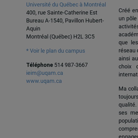
Université du Québec à Montréal
Créé en
400, rue Sainte-Catherine Est
un pôle
Bureau A-1540, Pavillon Hubert-
activit
Aquin
académi
Montréal (Québec) H2L 3C5
que les
réseau d
* Voir le plan du campus
ainsi a
Téléphone
514 987-3667
choix 
ieim@uqam.ca
internat
www.uqam.ca
Ma colla
toujour
qualité.
ses me
popula
compren
engagem