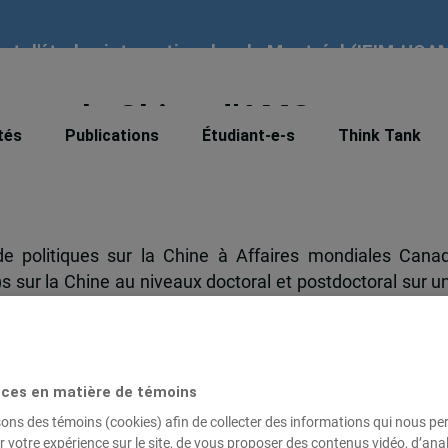
tut d'études internationales de Montréal (IEIM-UQA
s sur la Chine d’AMC
tés
Publications
Étudiant-e-s
Think Tank
e politiques sur la Chine à Affaires mondiales Cana
sur la Chine au niveaux doctoral et postdoctoral sur u
te à temps partiel pour les étudiant(e)s au niveau doctor
us d’informations sont disponibles sur l’
affiche du post
ces en matière de témoins
 :
un poste à temps plein pour les titulaires d’un doctor
sons des témoins (cookies) afin de collecter des informations qui nous p
us de détails sur l’
affiche du poste
.
r votre expérience sur le site, de vous proposer des contenus vidéo, d’anal