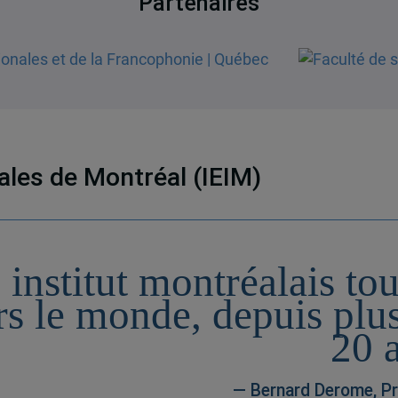
Partenaires
nales de Montréal (IEIM)
 institut montréalais to
rs le monde, depuis plu
20 
— Bernard Derome, Pr