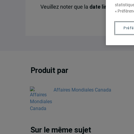
statistiqu
Veuillez noter que la
date limite
pour po
« Préféren
Préf
Produit par
Affaires Mondiales Canada
Sur le même sujet