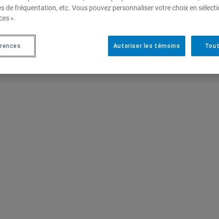
es de fréquentation, etc. Vous pouvez personnaliser votre choix en sélect
stuler aux deux bourses est le
2 mars 2026
.
ces ».
érences
Autoriser les témoins
Tout