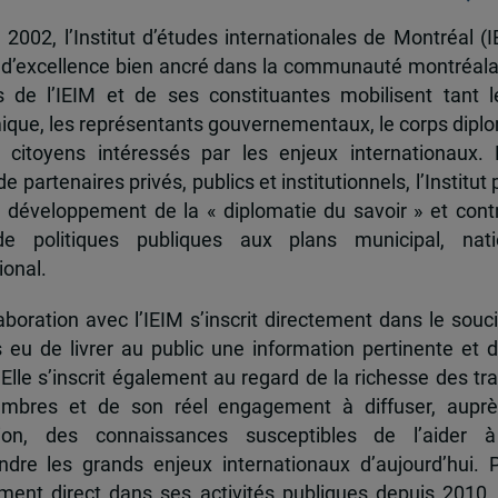
 2002, l’Institut d’études internationales de Montréal (I
 d’excellence bien ancré dans la communauté montréala
és de l’IEIM et de ses constituantes mobilisent tant l
que, les représentants gouvernementaux, le corps dipl
 citoyens intéressés par les enjeux internationaux.
e partenaires privés, publics et institutionnels, l’Institut 
u développement de la « diplomatie du savoir » et cont
de politiques publiques aux plans municipal, nati
ional.
boration avec l’IEIM s’inscrit directement dans le souci
s eu de livrer au public une information pertinente et 
 Elle s’inscrit également au regard de la richesse des t
mbres et de son réel engagement à diffuser, auprè
tion, des connaissances susceptibles de l’aider 
dre les grands enjeux internationaux d’aujourd’hui.
ent direct dans ses activités publiques depuis 2010, 