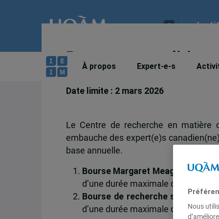
Insti
Bourses en politique
À propos
Expert-e-s
Activi
Date limite : 2 mars 2026
Le Centre de recherche en matière d
embauche des expert(e)s canadien(ne)s 
base annuelle.
Bourse Margaret Meagher
: un pos
d’une durée maximale de 12 mois. Pl
Préféren
Bourse de recherche sur la Chine
Nous utili
d’une durée maximale de 12 mois. Pl
d’améliore