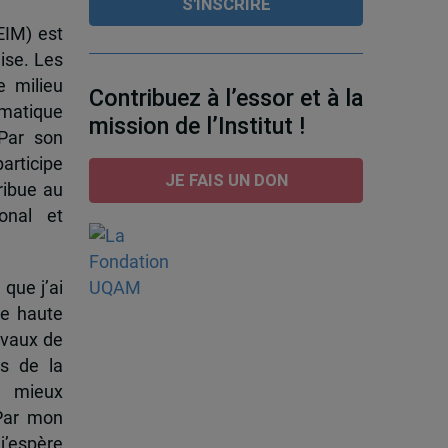
EIM) est
ise. Les
e milieu
Contribuez à l’essor et à la
omatique
mission de l’Institut !
 Par son
participe
JE FAIS UN DON
ribue au
onal et
 que j’ai
de haute
ravaux de
s de la
à mieux
 Par mon
j’espère