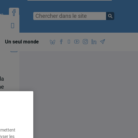
M)
Un seul monde
da
ne
al
e
.
at
ermettent
yser les