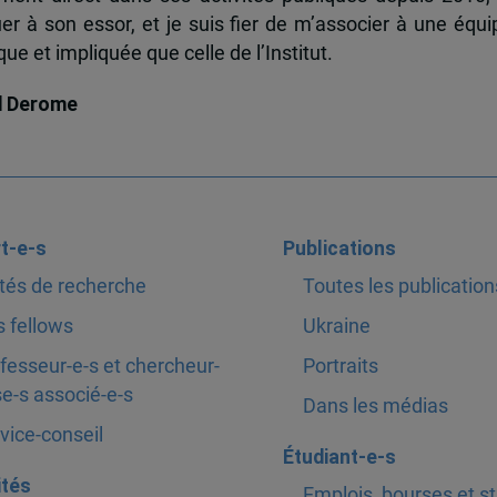
uer à son essor, et je suis fier de m’associer à une équi
e et impliquée que celle de l’Institut.
d Derome
t-e-s
Publications
tés de recherche
Toutes les publication
 fellows
Ukraine
fesseur-e-s et chercheur-
Portraits
e-s associé-e-s
Dans les médias
vice-conseil
Étudiant-e-s
ités
Emplois, bourses et s