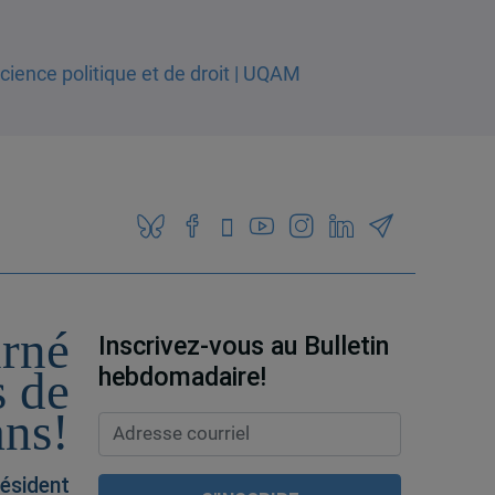
urné
Inscrivez-vous au Bulletin
hebdomadaire!
s de
ans!
ésident