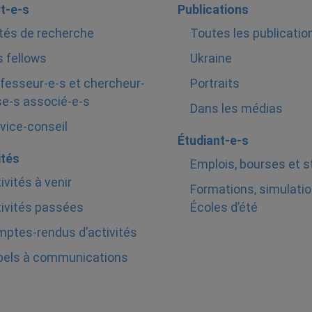
t-e-s
Publications
tés de recherche
Toutes les publicatio
 fellows
Ukraine
fesseur-e-s et chercheur-
Portraits
e-s associé-e-s
Dans les médias
vice-conseil
Étudiant-e-s
ités
Emplois, bourses et 
ivités à venir
Formations, simulatio
ivités passées
Écoles d’été
ptes-rendus d’activités
pels à communications