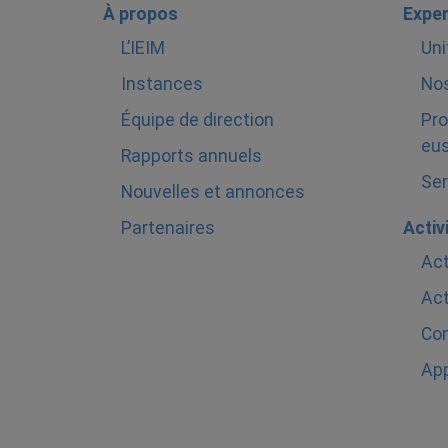
À propos
Exper
L’IEIM
Uni
Instances
Nos
Équipe de direction
Pro
eus
Rapports annuels
Ser
Nouvelles et annonces
Partenaires
Activ
Act
Act
Com
Ap