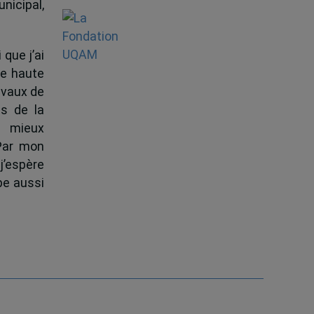
nicipal,
 que j’ai
de haute
ravaux de
s de la
à mieux
 Par mon
j’espère
pe aussi