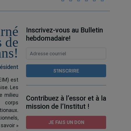
urné
Inscrivez-vous au Bulletin
hebdomadaire!
s de
ans!
ésident
EIM) est
ise. Les
e milieu
Contribuez à l’essor et à la
e corps
mission de l’Institut !
tionaux.
ionnels,
JE FAIS UN DON
 savoir »