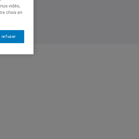
enus vidéo,
tre choix en
 refuser