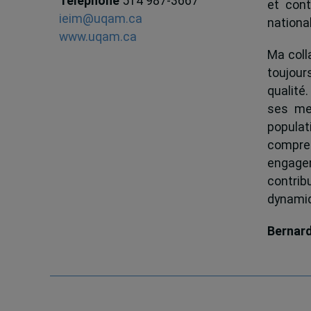
Téléphone
514 987-3667
et cont
ieim@uqam.ca
national
www.uqam.ca
Ma colla
toujour
qualité.
ses me
popula
compren
engagem
contrib
dynamiqu
Bernar