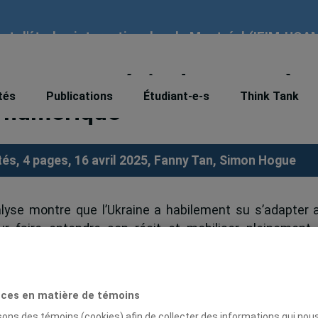
tut d'études internationales de Montréal (IEIM-UQA
omme stratégie de guerre à
tés
Publications
Étudiant-e-s
Think Tank
on numérique
és, 4 pages, 16 avril 2025,
Fanny Tan
,
Simon Hogue
alyse montre que l’Ukraine a habilement su s’adapter 
r faire entendre son récit et mobiliser pleinement 
que. »
Vincent signent la plus récente chronique des nouvell
tion comme stratégie de guerre à l’ère de la révoluti
ces en matière de témoins
isons des témoins (cookies) afin de collecter des informations qui nou