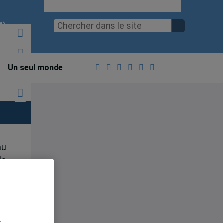
M)
Un seul monde
au
la
es
on
s