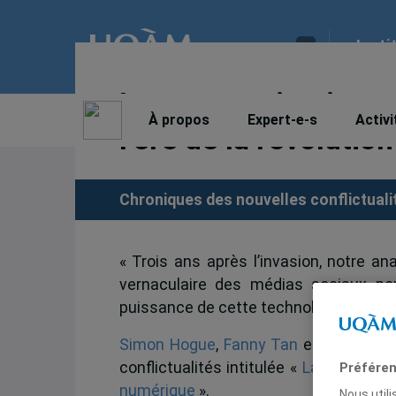
Insti
La communication c
À propos
Expert-e-s
Activi
l’ère de la révoluti
Chroniques des nouvelles conflictualit
«
Trois ans après l’invasion, notre an
vernaculaire des médias sociaux pou
puissance de cette technologie numéri
Simon Hogue
,
Fanny Tan
et Charlotte 
conflictualités intitulée «
La communica
Préféren
numérique
».
Nous util