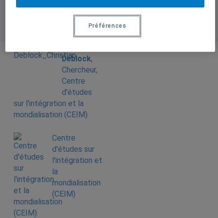
Préférences
Christian
Deblock
,
Chercheur,
Centre
d'études
sur l'intégration et la
mondialisation (CEIM)
Centre
d'études sur
l'intégration et
la
mondialisation
(CEIM)