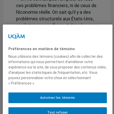
ces problèmes financiers, ni de ceux de
l’économie réelle. On sait qu’il y a des
problèmes structurels aux États-Unis,
on s’interroge sur l’impact dans les pays
émergents et dans les paradis fiscaux
– le cas de l’Islande l’illustre, et la Chine
est de plus en plus inquiète ».
Préférences en matière de témoins
Pour accéder à l’article, cliquez sur le
Nous utilisons des témoins (cookies) afin de collecter des
informations qui nous permettent d’améliorer votre
lien ci-dessous:
expérience sur le site, de vous proposer des contenus vidéo,
http://www.radio-
d’analyser les statistiques de fréquentation, etc. Vous
canada.ca/nouvelles/Economie-
pouvez personnaliser votre choix en sélectionnant
Affaires/2008/10/22/004-
« Préférences ».
Crise_financiere-recession.shtml
Autoriser les témoins
Tout refuser