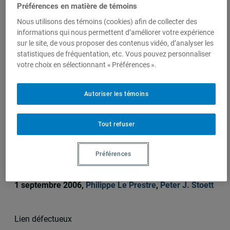
Préférences en matière de témoins
Auteurs-trices
Nous utilisons des témoins (cookies) afin de collecter des
informations qui nous permettent d’améliorer votre expérience
sur le site, de vous proposer des contenus vidéo, d’analyser les
statistiques de fréquentation, etc. Vous pouvez personnaliser
Philippe Le Prestre
votre choix en sélectionnant « Préférences ».
Autoriser les témoins
Sur le même sujet
Tout refuser
Bilateral Ecopolitics: Continuity and
Change in Canadian-American
Préférences
Environmental Relations
1 septembre 2006,
Philippe Le Prestre
,
Peter J. Stoett
Lien défectueux