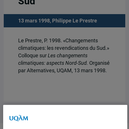
Sud
13 mars 1998,
Philippe Le Prestre
Le Prestre, P. 1998. «Changements
climatiques: les revendications du Sud.»
Colloque sur
Les changements
climatiques: aspects Nord-Sud.
Organisé
par Alternatives, UQAM, 13 mars 1998.