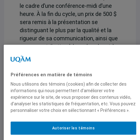
le cadre d’une conférence-midi d’une
heure. À la fin du cycle, un prix de 500 $
sera remis à la présentation se
distinguant le plus par la qualité et la
rigueur de sa communication, ainsi que
par sa contribution à la recherche et à
la promotion du droit international.
Notez également que le cycle de
conférences pourrait faire l’objet d’une
Préférences en matière de témoins
publication.
Nous utilisons des témoins (cookies) afin de collecter des
informations qui nous permettent d’améliorer votre
Le thème du Cycle de conférences
expérience sur le site, de vous proposer des contenus vidéo,
2024-2025 est « Nouveaux horizons du
d’analyser les statistiques de fréquentation, etc. Vous pouvez
droit international : défis contemporains
personnaliser votre choix en sélectionnant « Préférences ».
et opportunités émergentes ». La date
limite pour les propositions de l’édition
Autoriser les témoins
2024-2025 est le
15 novembre 2024
.