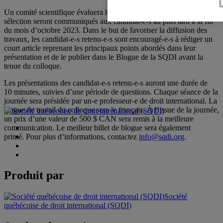
Un comité scientifique évaluera les propositions. Les résultats de la
sélection seront communiqués aux candidat-e-s au plus tard à la fin
du mois d’octobre 2023. Dans le but de favoriser la diffusion des
travaux, les candidat-e-s retenu-e-s sont encouragé-e-s à rédiger un
court article reprenant les principaux points abordés dans leur
présentation et de le publier dans le Blogue de la SQDI avant la
tenue du colloque.
Les présentations des candidat-e-s retenu-e-s auront une durée de
10 minutes, suivies d’une période de questions. Chaque séance de la
journée sera présidée par un-e professeur-e de droit international. La
langue de travail du colloque sera le français. À l’issue de la journée,
un prix d’une valeur de 500 $ CAN sera remis à la meilleure
communication. Le meilleur billet de blogue sera également
primé. Pour plus d’informations, contactez
info@sqdi.org
.
Produit par
Société
québécoise de droit international (SQDI)