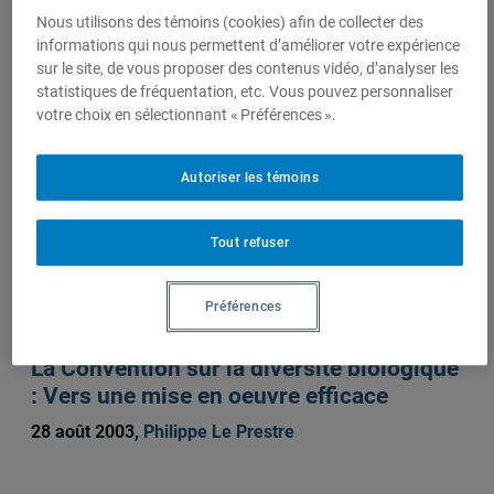
Nous utilisons des témoins (cookies) afin de collecter des
informations qui nous permettent d’améliorer votre expérience
sur le site, de vous proposer des contenus vidéo, d’analyser les
Sur le même sujet
statistiques de fréquentation, etc. Vous pouvez personnaliser
votre choix en sélectionnant « Préférences ».
Bilateral Ecopolitics: Continuity and
Autoriser les témoins
Change in Canadian-American
Environmental Relations
Tout refuser
1 septembre 2006,
Philippe Le Prestre
,
Peter J. Stoett
Préférences
Lien défectueux
La Convention sur la diversité biologique
: Vers une mise en oeuvre efficace
28 août 2003,
Philippe Le Prestre