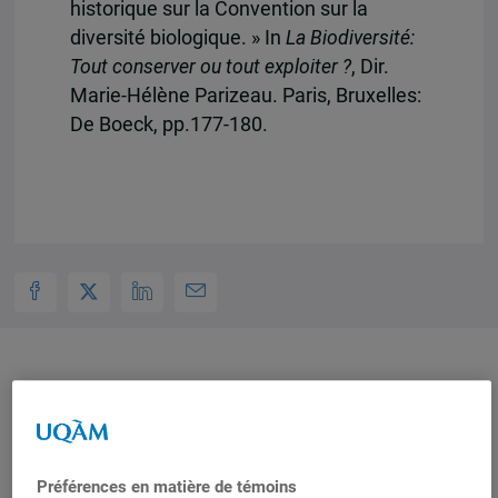
historique sur la Convention sur la
diversité biologique. » In
La Biodiversité:
Tout conserver ou tout exploiter ?
, Dir.
Marie-Hélène Parizeau. Paris, Bruxelles:
De Boeck, pp.177-180.
Auteurs-trices
Philippe Le Prestre
Préférences en matière de témoins