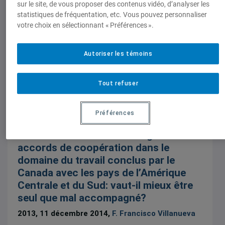
sur le site, de vous proposer des contenus vidéo, d’analyser les
statistiques de fréquentation, etc. Vous pouvez personnaliser
votre choix en sélectionnant « Préférences ».
villanueva.francisco@uqam.ca
Autoriser les témoins
Tout refuser
Publications et activités
Préférences
Chapitres de livres
Les accords de libre-échange et les
accords de coopération dans le
domaine du travail conclus par le
Canada avec les pays de l’Amérique
Centrale et du Sud: vaut-il mieux être
seul que mal accompagné?
2013, 11 décembre 2014,
F. Francisco Villanueva