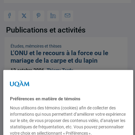
Publications et activités
Études, mémoires et thèses
L’ONU et le recours à la force ou le
mariage de la carpe et du lapin
12 octobre 2006,
Thierry Tardy
Préférences en matière de témoins
Nous utilisons des témoins (cookies) afin de collecter des
informations qui nous permettent d’améliorer votre expérience
Études, mémoires et thèses
sur le site, de vous proposer des contenus vidéo, d’analyser les
Le discrédit du « maintien » de la paix
statistiques de fréquentation, etc. Vous pouvez personnaliser
onusien
votre choix en sélectionnant « Préférences ».