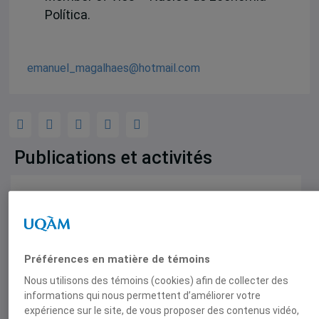
Política.
emanuel_magalhaes@hotmail.com
Publications et activités
Chroniques des Amériques
A new exporting pattern of productive
specialisation ? Considerations on the
brazilian case
Préférences en matière de témoins
N 13-06 Nov 2013, 11 novembre 2013,
Carlos
Nous utilisons des témoins (cookies) afin de collecter des
Moreira
,
Emanuel Sebag de Magalhães
informations qui nous permettent d’améliorer votre
expérience sur le site, de vous proposer des contenus vidéo,