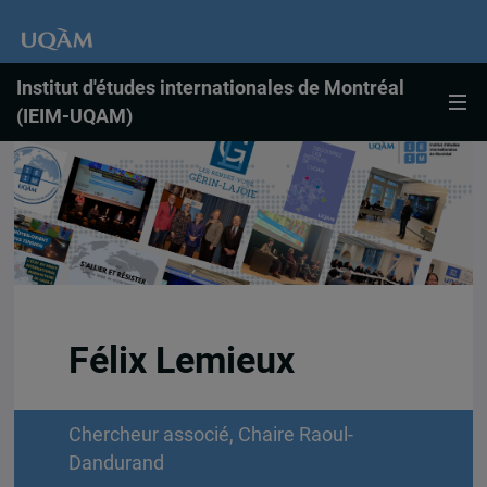
Institut d'études internationales de Montréal
(IEIM-UQAM)
Félix Lemieux
Chercheur associé, Chaire Raoul-
Dandurand