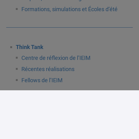
Formations, simulations et Écoles d’été
Think Tank
Centre de réflexion de l’IEIM
Récentes réalisations
Fellows de l’IEIM
Blogue Un seul monde
Publications
Partenaires
Comité scientifique