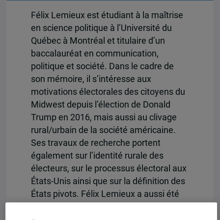
Félix Lemieux est étudiant à la maîtrise
en science politique à l’Université du
Québec à Montréal et titulaire d’un
baccalauréat en communication,
politique et société. Dans le cadre de
son mémoire, il s’intéresse aux
motivations électorales des citoyens du
Midwest depuis l’élection de Donald
Trump en 2016, mais aussi au clivage
rural/urbain de la société américaine.
Ses travaux de recherche portent
également sur l’identité rurale des
électeurs, sur le processus électoral aux
États-Unis ainsi que sur la définition des
États pivots. Félix Lemieux a aussi été
coordonnateur de l’Observatoire sur les
États-Unis lors de l’année 2021-2022.