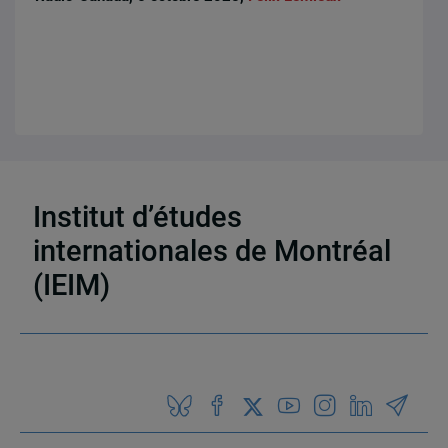
3 résultats
Institut d’études
internationales de Montréal
(IEIM)
Partenaires