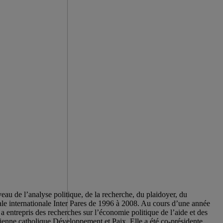
eau de l’analyse politique, de la recherche, du plaidoyer, du
iale internationale Inter Pares de 1996 à 2008. Au cours d’une année
a entrepris des recherches sur l’économie politique de l’aide et des
enne catholique Développement et Paix. Elle a été co-présidente