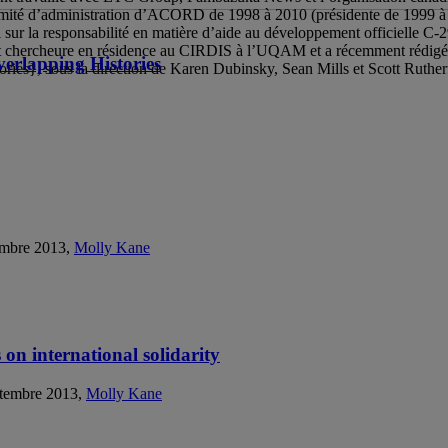
ité d’administration d’ACORD de 1998 à 2010 (présidente de 1999 à 
sur la responsabilité en matière d’aide au développement officielle C-29
nt chercheure en résidence au CIRDIS à l’UQAM et a récemment rédigé
erlapping Histories
ies}, sous la direction de Karen Dubinsky, Sean Mills et Scott Rutherf
cembre 2013,
Molly Kane
on international solidarity
ptembre 2013,
Molly Kane