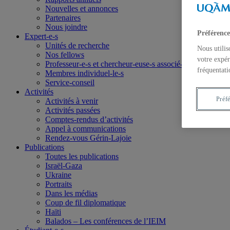
Nouvelles et annonces
Partenaires
Nous joindre
Préférence
Expert-e-s
Unités de recherche
Nous utilis
Nos fellows
votre expér
Professeur-e-s et chercheur-euse-s associé-e-s
fréquentati
Membres individuel-le-s
Service-conseil
Activités
Préf
Activités à venir
Activités passées
Comptes-rendus d’activités
Appel à communications
Rendez-vous Gérin-Lajoie
Publications
Toutes les publications
Israël-Gaza
Ukraine
Portraits
Dans les médias
Coup de fil diplomatique
Haïti
Balados – Les conférences de l’IEIM