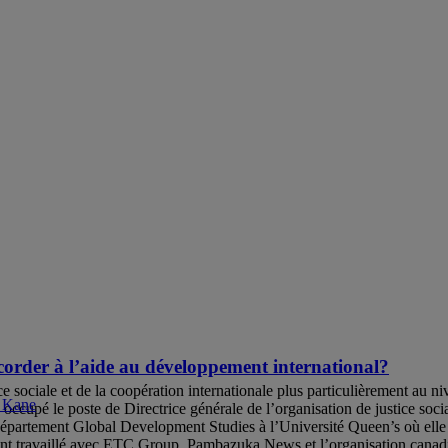
corder à l’aide au développement international?
sociale et de la coopération internationale plus particulièrement au niv
 Kane
a occupé le poste de Directrice générale de l’organisation de justice soc
u département Global Development Studies à l’Université Queen’s où elle 
ment travaillé avec ETC Group, Pambazuka News et l’organisation canadi