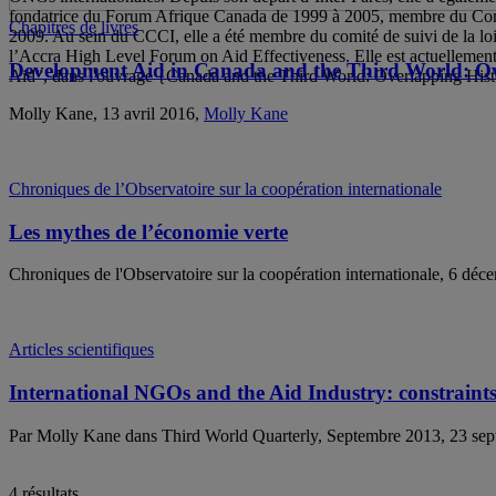
fondatrice du Forum Afrique Canada de 1999 à 2005, membre du Com
Chapitres de livres
2009. Au sein du CCCI, elle a été membre du comité de suivi de la loi 
l’Accra High Level Forum on Aid Effectiveness. Elle est actuelleme
Development Aid in Canada and the Third World: Ov
Aid”, dans l'ouvrage {Canada and the Third World: Overlapping Histor
Molly Kane, 13 avril 2016,
Molly Kane
Chroniques de l’Observatoire sur la coopération internationale
Les mythes de l’économie verte
Chroniques de l'Observatoire sur la coopération internationale, 6 dé
Articles scientifiques
International NGOs and the Aid Industry: constraints 
Par Molly Kane dans Third World Quarterly, Septembre 2013, 23 se
4 résultats