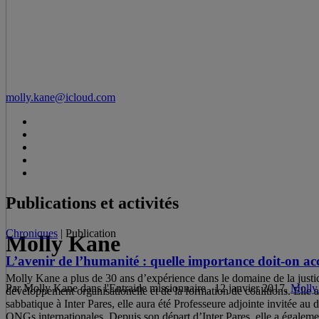
molly.kane@icloud.com
Publications et activités
Chroniques
| Publication
Molly Kane
L’avenir de l’humanité : quelle importance doit-on ac
Molly Kane a plus de 30 ans d’expérience dans le domaine de la justice 
Par Molly Kane dans l'Entraide missionnaire , 12 janvier 2017,
Molly
développement organisationelle et de la formation de coalitions. Elle 
sabbatique à Inter Pares, elle aura été Professeure adjointe invitée a
ONGs internationales. Depuis son départ d’Inter Pares, elle a égale