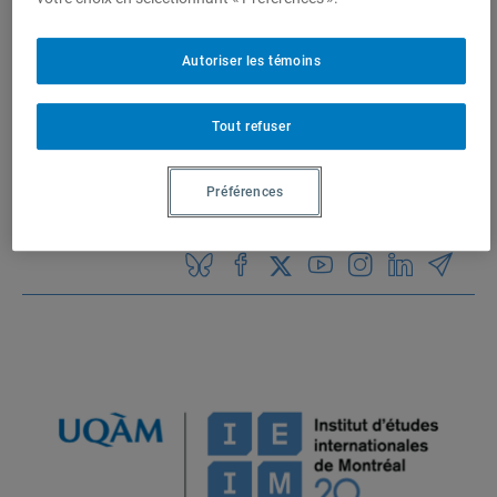
1 résultat
Institut d’études
Autoriser les témoins
internationales de Montréal
(IEIM)
Tout refuser
Partenaires
Préférences