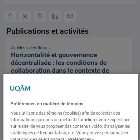
Publications et activités
Articles scientifiques
Horizontalité et gouvernance
décentralisée : les conditions de
collaboration dans le contexte de
l’action communautaire
1 janvier 2008,
Caroline Andrew
,
Nathalie Burlone
,
Guy
Chiasson
,
Jean Harvey
Préférences en matière de témoins
Nous utilisons des témoins (cookies) afin de collecter des
informations qui nous permettent d’améliorer votre expérience
sur le site, de vous proposer des contenus vidéo, d’analyser les
statistiques de fréquentation, etc. Vous pouvez personnaliser
votre choix en sélectionnant « Préférences ».