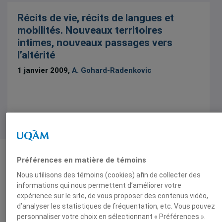
Récits de vie, récits de langues et
mobilités. Nouveaux territoires
intimes, nouveaux passages vers
l’altérité
1 janvier 2009,
A. Gohard-Radenkovic
Préférences en matière de témoins
Institut d’études
1 résultat
Nous utilisons des témoins (cookies) afin de collecter des
internationales de Montréal
informations qui nous permettent d’améliorer votre
expérience sur le site, de vous proposer des contenus vidéo,
(IEIM)
Partenaires
d’analyser les statistiques de fréquentation, etc. Vous pouvez
personnaliser votre choix en sélectionnant « Préférences ».