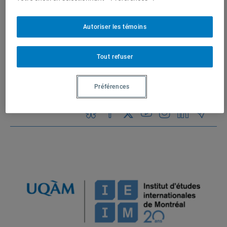
1 résultat
Institut d’études
Autoriser les témoins
internationales de Montréal
(IEIM)
Partenaires
Tout refuser
Préférences