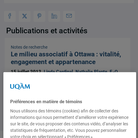
Publications et activités
Notes de recherche
Le milieu associatif à Ottawa : vitalité,
engagement et appartenance
15 juillet 2012,
Linda Cardinal
,
Nathalie Plante
,
F.-O.
Dorais
Préférences en matière de témoins
Nous utilisons des témoins (cookies) afin de collecter des
informations qui nous permettent d’améliorer votre expérience
sur le site, de vous proposer des contenus vidéo, d’analyser les
statistiques de fréquentation, etc. Vous pouvez personnaliser
votre choix en sélectionnant « Préférences ».