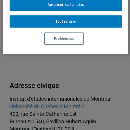
Autoriser les témoins
(IEIM)
Partenaires
Tout refuser
Préférences
Adresse civique
Institut d’études internationales de Montréal
Université du Québec à Montréal
400, rue Sainte-Catherine Est
Bureau A-1540, Pavillon Hubert-Aquin
Montréal (Québec) H2L 3C5