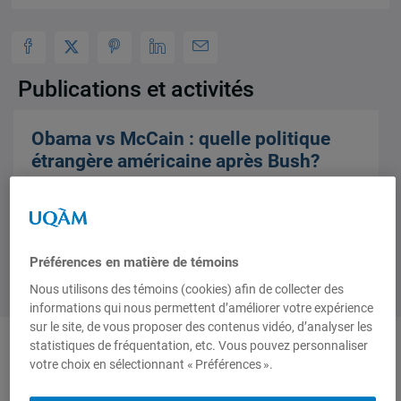
Publications et activités
Obama vs McCain : quelle politique
étrangère américaine après Bush?
1 novembre 2008,
Marc Desnoyers
Préférences en matière de témoins
Nous utilisons des témoins (cookies) afin de collecter des
informations qui nous permettent d’améliorer votre expérience
sur le site, de vous proposer des contenus vidéo, d’analyser les
statistiques de fréquentation, etc. Vous pouvez personnaliser
1 résultat
Institut d’études
votre choix en sélectionnant « Préférences ».
internationales de Montréal