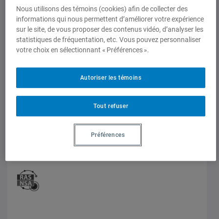
Nous utilisons des témoins (cookies) afin de collecter des
informations qui nous permettent d’améliorer votre expérience
sur le site, de vous proposer des contenus vidéo, d’analyser les
statistiques de fréquentation, etc. Vous pouvez personnaliser
votre choix en sélectionnant « Préférences ».
Autoriser les témoins
Analyses et perspectives
Tout refuser
Quelles leçons à tirer de la « seconde
guerre russo-ukrainienne » ?
Préférences
Note stratégique 23, Satcha de Henning Michaëlis, 12
juillet 2023,
Laurent Borzillo