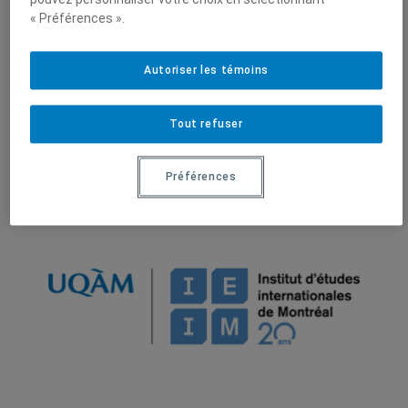
internationales de Montréal
« Préférences ».
(IEIM)
Partenaires
Autoriser les témoins
Tout refuser
Préférences