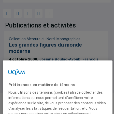
Publications et activités
Collection Mercure du Nord
,
Monographies
Les grandes figures du monde
moderne
4 octobre 2000,
Josiane Boulad-Ayoub
,
François
Blanchard
Préférences en matière de témoins
Nous utilisons des témoins (cookies) afin de collecter des
informations qui nous permettent d’améliorer votre
expérience sur le site, de vous proposer des contenus vidéo,
1 résultat
Institut d’études
d’analyser les statistiques de fréquentation, etc. Vous
pouvez personnaliser votre choix en sélectionnant