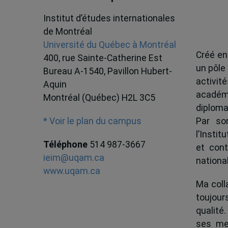
Institut d’études internationales
de Montréal
Université du Québec à Montréal
Créé en
400, rue Sainte-Catherine Est
un pôle
Bureau A-1540, Pavillon Hubert-
activit
Aquin
académ
Montréal (Québec) H2L 3C5
diploma
Par son
* Voir le plan du campus
l’Instit
Téléphone
514 987-3667
et cont
ieim@uqam.ca
national
www.uqam.ca
Ma colla
toujour
qualité.
ses me