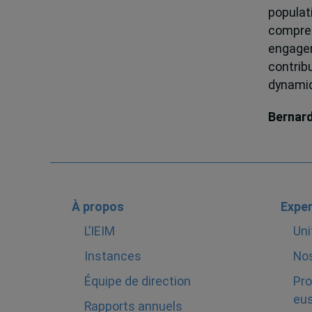
popula
compren
engagem
contrib
dynamiqu
Bernar
À propos
Exper
L’IEIM
Uni
Instances
Nos
Équipe de direction
Pro
eus
Rapports annuels