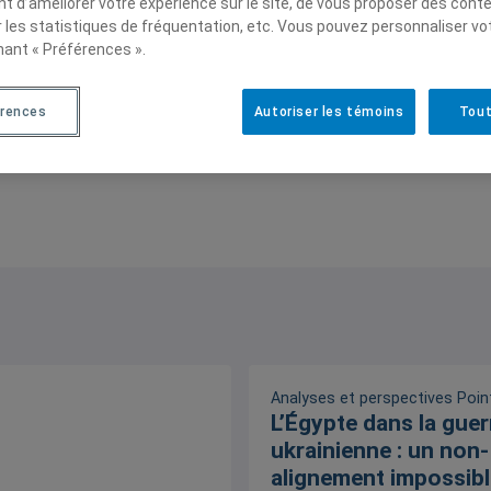
t d’améliorer votre expérience sur le site, de vous proposer des cont
r les statistiques de fréquentation, etc. Vous pouvez personnaliser vo
nant « Préférences ».
érences
Autoriser les témoins
Tout
gie militaire
Analyses et perspectives
Poin
L’Égypte dans la guer
ukrainienne : un non-
alignement impossibl