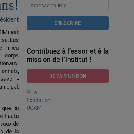
ans!
ésident
EIM) est
ise. Les
e milieu
Contribuez à l’essor et à la
e corps
mission de l’Institut !
tionaux.
ionnels,
JE FAIS UN DON
 savoir »
nicipal,
 que j’ai
de haute
ravaux de
s de la