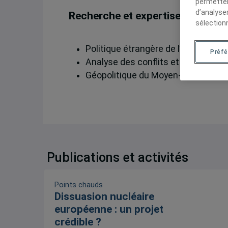
permetten
d’analyse
Recherche et expertise
sélection
Politique étrangère de l’Égypte
Préf
Analyse des conflits et de la straté
Géopolitique du Moyen-Orient
Publications et activités
Points chauds
Dissuasion nucléaire
européenne : un projet
crédible ?