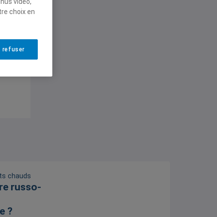
enus vidéo,
tre choix en
 refuser
ts chauds
re russo-
e ?