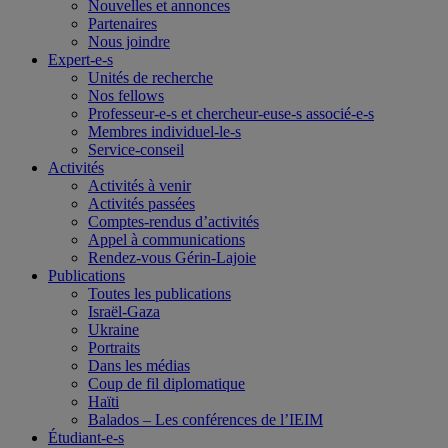
Nouvelles et annonces
Partenaires
Nous joindre
Expert-e-s
Unités de recherche
Nos fellows
Professeur-e-s et chercheur-euse-s associé-e-s
Membres individuel-le-s
Service-conseil
Activités
Activités à venir
Activités passées
Comptes-rendus d’activités
Appel à communications
Rendez-vous Gérin-Lajoie
Publications
Toutes les publications
Israël-Gaza
Ukraine
Portraits
Dans les médias
Coup de fil diplomatique
Haïti
Balados – Les conférences de l’IEIM
Étudiant-e-s