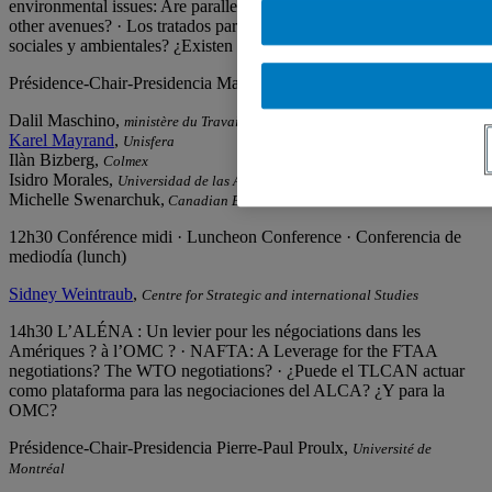
environmental issues: Are parallel agreements appropriate? Are there
other avenues? · Los tratados paralelos ¿pueden resolver asuntos
sociales y ambientales? ¿Existen otros medios?
Présidence-Chair-Presidencia Mathieu Arès
UQAM
Dalil Maschino,
ministère du Travail du Québec
Karel Mayrand
,
Unisfera
Ilàn Bizberg,
Colmex
Isidro Morales,
Universidad de las Américas
Michelle Swenarchuk,
Canadian Environmental Law Association
12h30 Conférence midi · Luncheon Conference · Conferencia de
mediodía (lunch)
Sidney Weintraub
,
Centre for Strategic and international Studies
14h30 L’ALÉNA : Un levier pour les négociations dans les
Amériques ? à l’OMC ? · NAFTA: A Leverage for the FTAA
negotiations? The WTO negotiations? · ¿Puede el TLCAN actuar
como plataforma para las negociaciones del ALCA? ¿Y para la
OMC?
Présidence-Chair-Presidencia Pierre-Paul Proulx,
Université de
Montréal