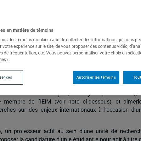
ur.es membres des unités constituantes de l’IEIM
ces en matière de témoins
 – Reprise des Midis de la
sons des témoins (cookies) afin de collecter des informations qui nous p
r votre expérience sur le site, de vous proposer des contenus vidéo, d’anal
es de fréquentation, etc. Vous pouvez personnaliser votre choix en sélect
ces ».
ci la mi-décembre 2021
érences
Autoriser les témoins
Tout
uxième ou troisième cycle, ou stagiaire postdoctoral), 
 membre de l’IEIM (voir note ci-dessous), et aimeri
erches sur des enjeux internationaux à l’occasion d’u
, un professeur actif au sein d’une unité de recherc
oposer la candidature d’un.e étudiant.e pour agir à titre 