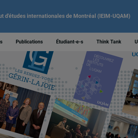
tut d'études internationales de Montréal (IEIM-UQAM)
és
Publications
Étudiant-e-s
Think Tank
U