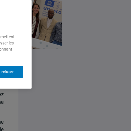
ermettent
yser les
ionnant
 refuser
en
ez
ne
he
de