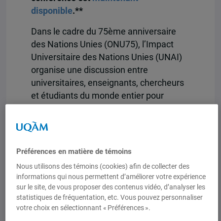
disponible
.**
Dans le cadre du 75ème anniversaire
des Nations Unies (ONU75), l’Impact
Universitaire des Nations Unies (UNAI)
organise une discussion entre
universitaires, enseignants, chercheurs
et étudiants du monde entier pour
échanger autour des priorités pour
l’avenir, des obstacles à leur réalisation
et du rôle de la coopération universitaire
internationale pour repenser les
Préférences en matière de témoins
problèmes mondiaux. Vous trouverez ci-
Nous utilisons des témoins (cookies) afin de collecter des
dessous les détails de notre prochain
informations qui nous permettent d’améliorer votre expérience
webinaire de la série « 75 pour ONU75 :
sur le site, de vous proposer des contenus vidéo, d’analyser les
statistiques de fréquentation, etc. Vous pouvez personnaliser
75 minutes de conversation », sur le
votre choix en sélectionnant « Préférences ».
thème «
Repenser les réponses