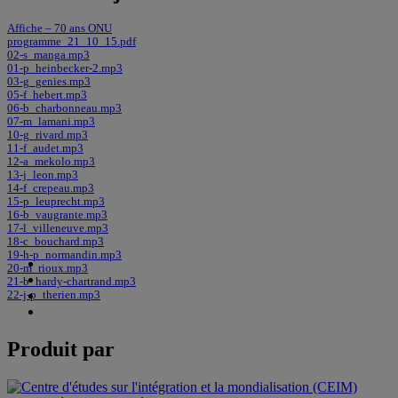
Affiche – 70 ans ONU
programme_21_10_15.pdf
02-s_manga.mp3
01-p_heinbecker-2.mp3
03-g_genies.mp3
05-f_hebert.mp3
06-b_charbonneau.mp3
07-m_lamani.mp3
10-g_rivard.mp3
11-f_audet.mp3
12-a_mekolo.mp3
13-j_leon.mp3
14-f_crepeau.mp3
15-p_leuprecht.mp3
16-b_vaugrante.mp3
17-l_villeneuve.mp3
18-c_bouchard.mp3
19-h-p_normandin.mp3
20-m_rioux.mp3
21-b_hardy-chartrand.mp3
22-j-p_therien.mp3
Produit par