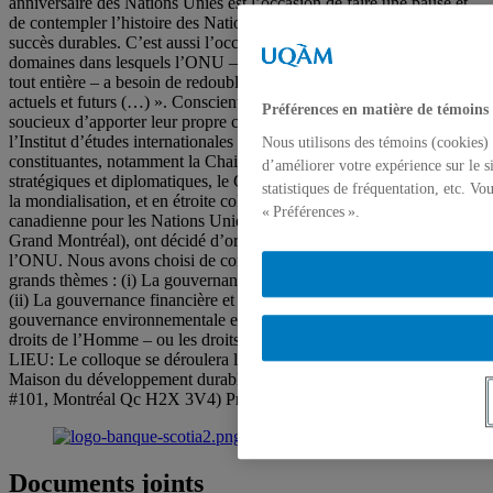
anniversaire des Nations Unies est l’occasion de faire une pause et
de contempler l’histoire des Nations Unies, et de faire le bilan de ses
succès durables. C’est aussi l’occasion de mettre en lumière les
domaines dans lesquels l’ONU – et la communauté internationale
tout entière – a besoin de redoubler d’efforts pour répondre aux défis
actuels et futurs (…) ». Conscient de l’importance de l’événement et
Préférences en matière de témoins
soucieux d’apporter leur propre contribution à la réflexion en cours,
l’Institut d’études internationales de Montréal (IEIM-UQAM) et ses
Nous utilisons des témoins (cookies) 
constituantes, notamment la Chaire Raoul-Dandurand en études
d’améliorer votre expérience sur le s
stratégiques et diplomatiques, le Centre d’études sur l’intégration et
statistiques de fréquentation, etc. V
la mondialisation, et en étroite collaboration avec l’Association
« Préférences ».
canadienne pour les Nations Unies du Grand Montréal (ACNU-
Grand Montréal), ont décidé d’organiser un important colloque sur
l’ONU. Nous avons choisi de concentrer l’attention sur quatre
grands thèmes : (i) La gouvernance sécuritaire et la paix mondiale.
(ii) La gouvernance financière et l’aide au développement. (iii) La
gouvernance environnementale et changement climatique. (iv) Les
droits de l’Homme – ou les droits de la personne. QUAND ET
LIEU: Le colloque se déroulera les 21 et 22 octobre 2015 à la
Maison du développement durable (50, rue Sainte-Catherine ouest
#101, Montréal Qc H2X 3V4) Programme préliminaire :
cliquer ici
Documents joints