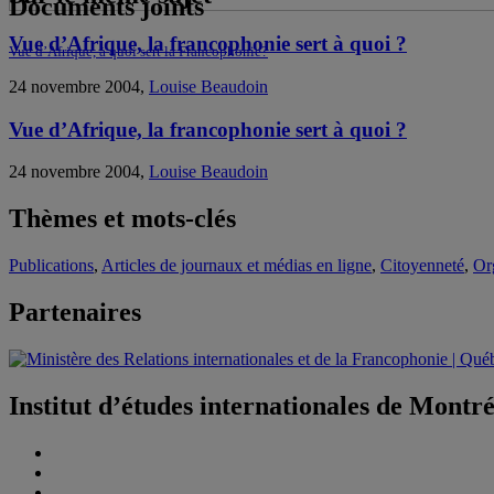
Documents joints
Vue d’Afrique, la francophonie sert à quoi ?
Vue d’Afrique, à quoi sert la Francophonie?
24 novembre 2004,
Louise Beaudoin
Vue d’Afrique, la francophonie sert à quoi ?
24 novembre 2004,
Louise Beaudoin
Thèmes et mots-clés
Publications
,
Articles de journaux et médias en ligne
,
Citoyenneté
,
Org
Partenaires
Institut d’études internationales de Montr