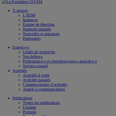
À propos
L’IEIM
Instances
Équipe de direction
Rapports annuels
Nouvelles et annonces
Partenaires
Expert-e-s
Unités de recherche
Nos fellows
Professeur-e-s et chercheur-euse-s associé-e-s
Service-conseil
Activités
Activités à venir
Activités passées
Comptes-rendus d’activités
Appels à communications
Publications
Toutes les publications
Ukraine
Portraits