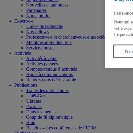
Nouvelles et annonces
Partenaires
Préférence
Nous joindre
Expert-e-s
Nous utilis
Unités de recherche
votre expér
Nos fellows
fréquentati
Professeur-e-s et chercheur-euse-s associé-e-s
Membres individuel-le-s
Service-conseil
Préf
Activités
Activités à venir
Activités passées
Comptes-rendus d’activités
Appel à communications
Rendez-vous Gérin-Lajoie
Publications
Toutes les publications
Israël-Gaza
Ukraine
Portraits
Dans les médias
Coup de fil diplomatique
Haïti
Balados – Les conférences de l’IEIM