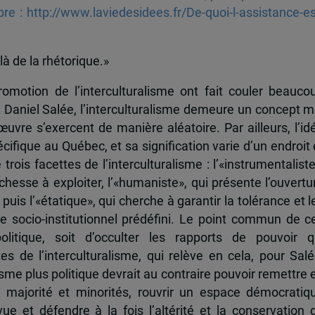
re : http://www.laviedesidees.fr/De-quoi-l-assistance-es
là de la rhétorique.»
omotion de l’interculturalisme ont fait couler beauco
Daniel Salée, l’interculturalisme demeure un concept m
uvre s’exercent de manière aléatoire. Par ailleurs, l’id
écifique au Québec, et sa signification varie d’un endroit 
trois facettes de l’interculturalisme : l’«instrumentaliste
hesse à exploiter, l’«humaniste», qui présente l’ouvertu
 puis l’«étatique», qui cherche à garantir la tolérance et l
dre socio-institutionnel prédéfini. Le point commun de c
litique, soit d’occulter les rapports de pouvoir q
es de l’interculturalisme, qui relève en cela, pour Salé
lisme plus politique devrait au contraire pouvoir remettre 
e majorité et minorités, rouvrir un espace démocratiq
vue et défendre à la fois l’altérité et la conservation 