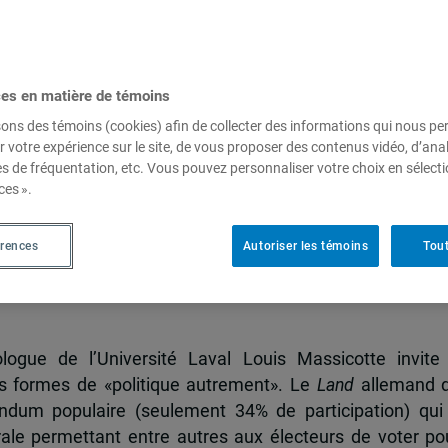
 janvier 2012
ces en matière de témoins
sons des témoins (cookies) afin de collecter des informations qui nous p
r votre expérience sur le site, de vous proposer des contenus vidéo, d’anal
es de fréquentation, etc. Vous pouvez personnaliser votre choix en sélect
ces ».
érences
Autoriser les témoins
Tout
logue de l’Université Laval Louis Massicotte invite
es formes de «politique autrement». Le
Land
allemand 
dum populaire (seulement 34% de participation) qui
ale permettant entre autres aux électeurs de voter po