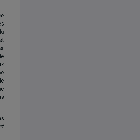
ce
es
du
et
er
de
ux
ne
de
ue
us
ns
et