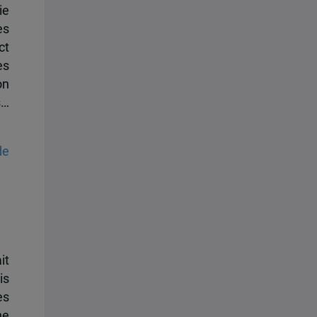
ie
es
ct
es
on
s…
de
it
is
es
ne