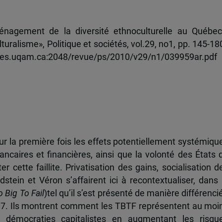
nagement de la diversité ethnoculturelle au Québec
lturalisme», Politique et sociétés, vol.29, no1, pp. 145-180
eques.uqam.ca:2048/revue/ps/2010/v29/n1/039959ar.pdf
our la première fois les effets potentiellement systémiqu
bancaires et financières, ainsi que la volonté des États 
er cette faillite. Privatisation des gains, socialisation d
stein et Véron s’affairent ici à recontextualiser, dans 
 Big To Fail
)tel qu’il s’est présenté de manière différenci
07. Ils montrent comment les TBTF représentent au moi
es démocraties capitalistes en augmentant les risqu