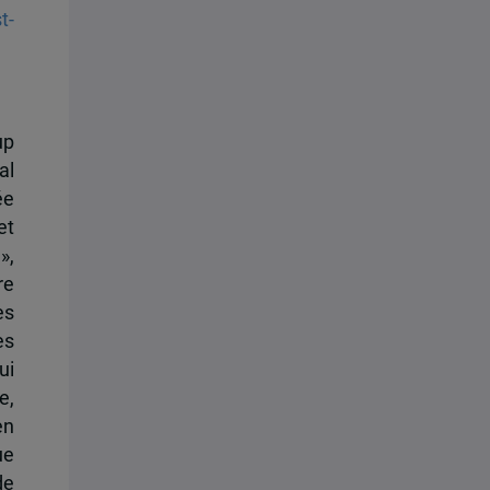
t-
up
al
ée
et
»,
re
es
es
ui
e,
en
ue
de