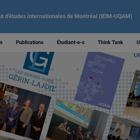
tut d'études internationales de Montréal (IEIM-UQAM)
és
Publications
Étudiant-e-s
Think Tank
U