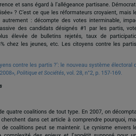
érence et sans égard à l’allégeance partisane. Démocrat
isée» ? C’est ce que les réformateurs croyaient, mais l
nt autrement : décompte des votes interminable, impa
massive des candidats désignés #1 par les partis, vot
lus élevée de bulletins rejetés, taux de participati
 chez les jeunes, etc. Les citoyens contre les parti
ns contre les partis ?’: le nouveau système électoral 
 2008»,
Politique et Sociétés
, vol. 28, n°2, p. 157-169.
s
e quatre coalitions de tout type. En 2007, on décompta
s cherchent dans cet article à comprendre pourquoi, ma
de coalitions peut se maintenir. Le cynisme envers l
 la complexité des enjeux et l’appétit supposé pour u