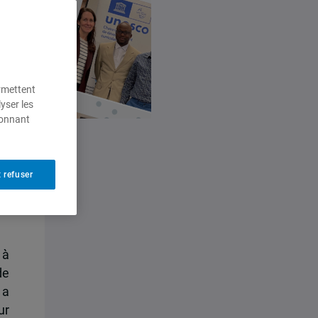
ermettent
yser les
ionnant
 refuser
 à
de
 a
ur