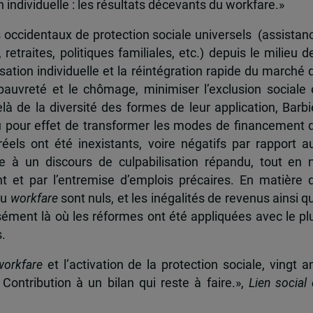
n individuelle : les résultats décevants du workfare.»
occidentaux de protection sociale universels (assistan
 retraites, politiques familiales, etc.) depuis le milieu d
ation individuelle et la réintégration rapide du marché 
 pauvreté et le chômage, minimiser l’exclusion sociale 
à de la diversité des formes de leur application, Barbi
u pour effet de transformer les modes de financement 
éels ont été inexistants, voire négatifs par rapport a
ie à un discours de culpabilisation répandu, tout en 
 et par l’entremise d’emplois précaires. En matière 
du
workfare
sont nuls, et les inégalités de revenus ainsi q
sément là où les réformes ont été appliquées avec le pl
.
workfare
et l’activation de la protection sociale, vingt a
Contribution à un bilan qui reste à faire.»,
Lien social 