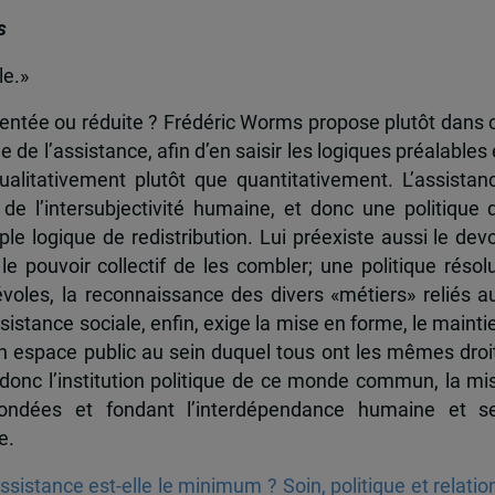
s
le.»
gmentée ou réduite ? Frédéric Worms propose plutôt dans 
 de l’assistance, afin d’en saisir les logiques préalables 
alitativement plutôt que quantitativement. L’assistan
de l’intersubjectivité humaine, et donc une politique 
le logique de redistribution. Lui préexiste aussi le devo
 le pouvoir collectif de les combler; une politique résol
voles, la reconnaissance des divers «métiers» reliés a
stance sociale, enfin, exige la mise en forme, le mainti
 espace public au sein duquel tous ont les mêmes droi
onc l’institution politique de ce monde commun, la mi
fondées et fondant l’interdépendance humaine et s
e.
istance est-elle le minimum ? Soin, politique et relatio