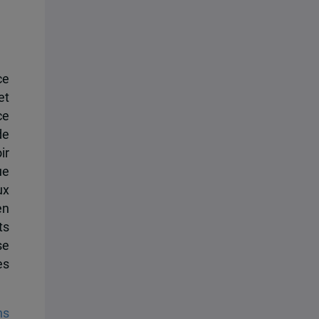
ce
et
ce
de
ir
ue
ux
en
ts
se
es
ns