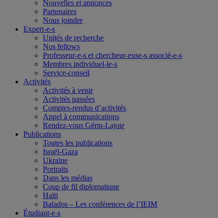
Nouvelles et annonces
Partenaires
Nous joindre
Expert-e-s
Unités de recherche
Nos fellows
Professeur-e-s et chercheur-euse-s associé-e-s
Membres individuel-le-s
Service-conseil
Activités
Activités à venir
Activités passées
Comptes-rendus d’activités
Appel à communications
Rendez-vous Gérin-Lajoie
Publications
Toutes les publications
Israël-Gaza
Ukraine
Portraits
Dans les médias
Coup de fil diplomatique
Haïti
Balados – Les conférences de l’IEIM
Étudiant-e-s