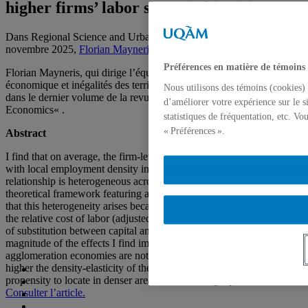
higher firms’ labor share in big cities?
Dans Regional Science and Urban Economics, vol. 115, 1
novembre 2025,
Florian Mayneris
Préférences en matière de témoins
Florian Mayneris, qui dirige l’équipe de recherche Développement
économique et inégalités des territoires (DEIT), a publié un article
Nous utilisons des témoins (cookies) 
dans le dernier volume de la revue «
Regional Science and Urban
d’améliorer votre expérience sur le s
Economics
« .
statistiques de fréquentation, etc. V
« Préférences ».
Abstract
I find that on average, the firm-level labor share slightly increases
with local employment density in the manufacturing sector, but this
relationship is heterogeneous across industries. Through the lens of a
theoretical framework featuring a CES production function, I show
that this heterogeneity arises because both the density-elasticity of
the relative cost of labor (adjusted for productivity) and the elasticity
of substitution between capital and labor vary across industries. The
magnitude of the effects I find implies that in several industries,
agglomeration economies are not Hicks-neutral. Moreover, the
higher the density-elasticity of the firms’ labor share, the lower their
propensity to locate in denser areas, all else being equal.
Consulter l’article.