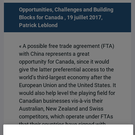
Opportunities, Challenges and Building
Blocks for Canada , 19 juillet 2017,
Patrick Leblond
« A possible free trade agreement (FTA)
with China represents a great
opportunity for Canada, since it would
give the latter preferential access to the
world’s third-largest economy after the
European Union and the United States. It
would also help level the playing field for
Canadian businesses vis-à-vis their
Australian, New Zealand and Swiss
competitors, which operate under FTAs
that their countries have signed with
China. This special report examines the