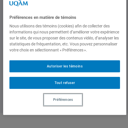
opportunities and challenges of a
possible FTA between Canada and
Préférences en matière de témoins
China in order to provide a road map of
Nous utilisons des témoins (cookies) afin de collecter des
ideas that the federal government
informations qui nous permettent d’améliorer votre expérience
should consider were it to enter into
sur le site, de vous proposer des contenus vidéo, d’analyser les
proper negotiations. »
statistiques de fréquentation, etc. Vous pouvez personnaliser
votre choix en sélectionnant « Préférences ».
Pour consulter l’article, visitez
Issuu
.
Autoriser les témoins
Tout refuser
Préférences