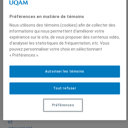
François
Rocher
Préférences en matière de témoins
Nous utilisons des témoins (cookies) afin de collecter des
informations qui nous permettent d’améliorer votre
expérience sur le site, de vous proposer des contenus vidéo,
d’analyser les statistiques de fréquentation, etc. Vous
pouvez personnaliser votre choix en sélectionnant
« Préférences ».
Produit par
Autoriser les témoins
Centre de
recherche en
Tout refuser
immigration,
ethnicité et
citoyenneté
Préférences
(CRIEC)