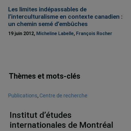
Les limites indépassables de
l’interculturalisme en contexte canadien :
un chemin semé d’embûches
19 juin 2012,
Micheline Labelle
,
François Rocher
Thèmes et mots-clés
Publications
,
Centre de recherche
interdisciplinaire sur la diversité et la démocratie
(CRIDAQ)
,
Articles scientifiques
,
Minorités
Institut d’études
internationales de Montréal