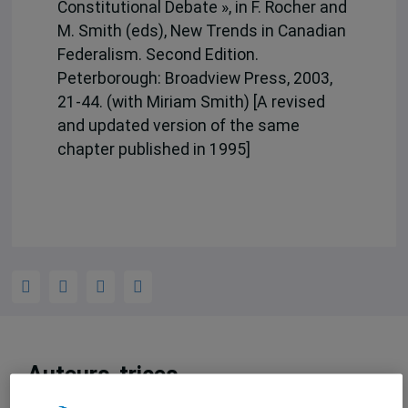
Constitutional Debate », in F. Rocher and
M. Smith (eds), New Trends in Canadian
Federalism. Second Edition.
Peterborough: Broadview Press, 2003,
21-44. (with Miriam Smith) [A revised
and updated version of the same
chapter published in 1995]
Auteurs-trices