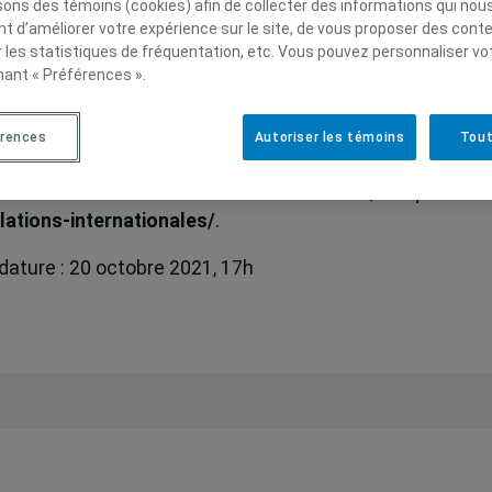
isons des témoins (cookies) afin de collecter des informations qui nou
da et d’Amérique du Nord.
t d’améliorer votre expérience sur le site, de vous proposer des cont
r les statistiques de fréquentation, etc. Vous pouvez personnaliser vo
s participent aux simulations suivantes:
nant « Préférences ».
w York
érences
Autoriser les témoins
Tout
viation civile internationale – SimOACI, Montréal
mettre votre dossier de candidature, cliquez ici
lations-internationales/
.
dature : 20 octobre 2021, 17h