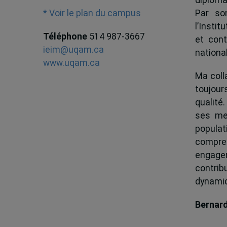
Par son
* Voir le plan du campus
l’Instit
Téléphone
514 987-3667
et cont
ieim@uqam.ca
national
www.uqam.ca
Ma colla
toujour
qualité.
ses me
popula
compren
engagem
contrib
dynamiqu
Bernar