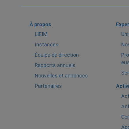
À propos
Exper
L’IEIM
Uni
Instances
Nos
Équipe de direction
Pro
eus
Rapports annuels
Ser
Nouvelles et annonces
Partenaires
Activ
Act
Act
Com
Ap