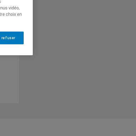
s
enus vidéo,
tre choix en
 refuser
 :