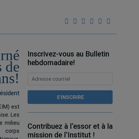
urné
Inscrivez-vous au Bulletin
hebdomadaire!
s de
ans!
ésident
EIM) est
ise. Les
e milieu
Contribuez à l’essor et à la
e corps
mission de l’Institut !
tionaux.