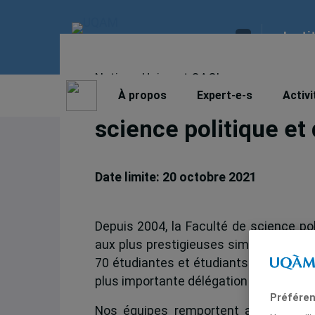
Insti
Nations Unies et OACI
Simulations internat
À propos
Expert-e-s
Activi
science politique et
Date limite: 20 octobre 2021
Depuis 2004, la Faculté de science pol
aux plus prestigieuses simulations d’o
70 étudiantes et étudiants qui partici
plus importante délégation aux simulat
Préféren
Nos équipes remportent année après 