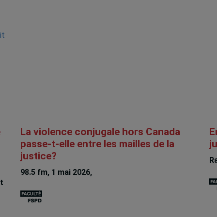
it
é
La violence conjugale hors Canada
E
passe-t-elle entre les mailles de la
j
justice?
Ra
98.5 fm, 1 mai 2026,
Rachel Chagnon
t