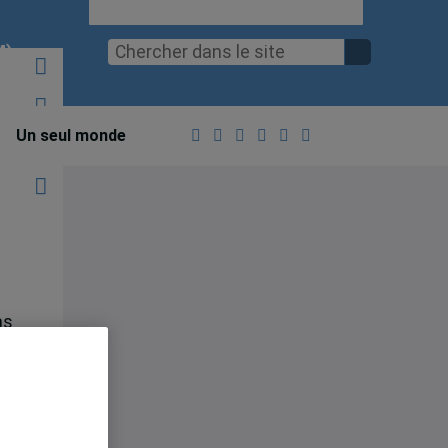
M)
Un seul monde
ns
de
la
la