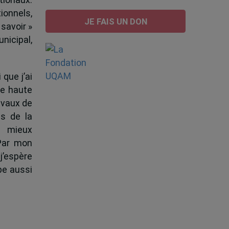
ionnels,
JE FAIS UN DON
 savoir »
nicipal,
 que j’ai
de haute
ravaux de
s de la
à mieux
 Par mon
j’espère
pe aussi