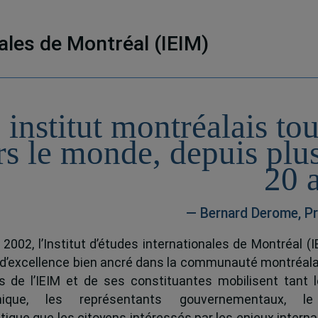
nales de Montréal (IEIM)
 institut montréalais to
rs le monde, depuis plu
20 
— Bernard Derome, Pr
 2002, l’Institut d’études internationales de Montréal (I
 d’excellence bien ancré dans la communauté montréala
és de l’IEIM et de ses constituantes mobilisent tant l
ique, les représentants gouvernementaux, l
tique que les citoyens intéressés par les enjeux interna